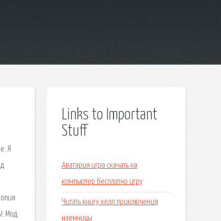
Links to Important
Stuff
е. Я
од
Аватария игра скачать на
компьютер бесплатно игру
копия
Читать книгу хелл приключения
!: Мод
наемницы