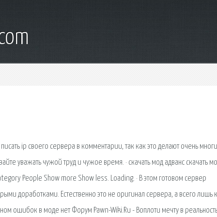
.com
 писать ip своего сервера в комментарии, так как это делают очень многи
айте уважать чужой труд и чужое время. · скачать мод адванс скачать м
ategory People Show more Show less. Loading. · В этом готовом сервер
орыми доработками. Естественно это не оригинал сервера, а всего лишь 
м ошибок в моде нет Форум Pawn-Wiki.Ru - Воплоти мечту в реальность