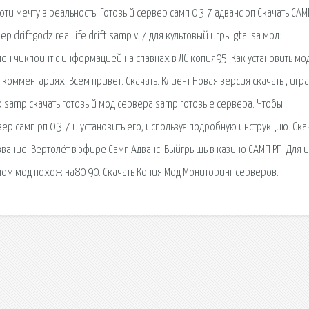
оти мечту в реальность. Готовый сервер самп 0 3 7 адванс рп Скачать САМ
driftgodz real life drift samp v. 7 для культовый игры gta: sa мод:
авлен чикпоинт с информацией на спавнах в ЛС копия95. Как установить мод
 комментариях. Всем привет. Скачать. Клиент Новая версия скачать , играт
р samp скачать готовый мод сервера samp готовые сервера. Чтобы
ер самп рп 0.3.7 и установить его, используя подробную инструкцию. Ска
ание: Вертолёт в эфире Самп Адванс. Выйгрышь в казино САМП РП. Для и
лом мод похож на80 90. Скачать Копия Мод Мониторинг серверов.