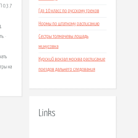
П 0.3.7
Гдз 10 класс по русскому греков
Нормы по штатному расписанию
.
Сестры толмачевы лошадь
ь. ·
минусовка
чать
Курский вокзал москва расписание
гры на
поездов дальнего следования
Links