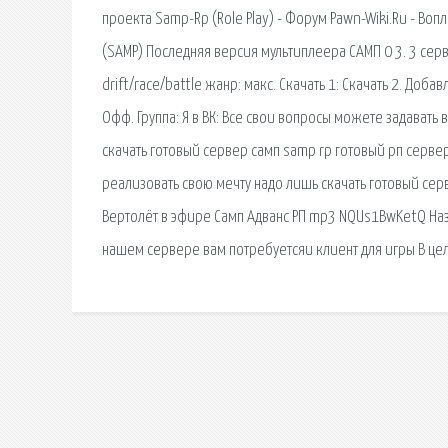
проекта Samp-Rp (Role Play) - Форум Pawn-Wiki.Ru - Вопл
(SAMP) Последняя версия мультиплеера САМП 0 3. 3 сервер 
drift/race/battle жанр: макс. Скачать 1: Скачать 2. Доб
Офф. Группа: Я в ВК: Все свои вопросы можете задавать в
скачать готовый сервер самп samp rp готовый рп серве
реализовать свою мечту надо лишь скачать готовый серв
Вертолёт в эфире Самп Адванс РП mp3 NQUs1BwKetQ Назв
нашем сервере вам потребуетсяи клиент для игры В це