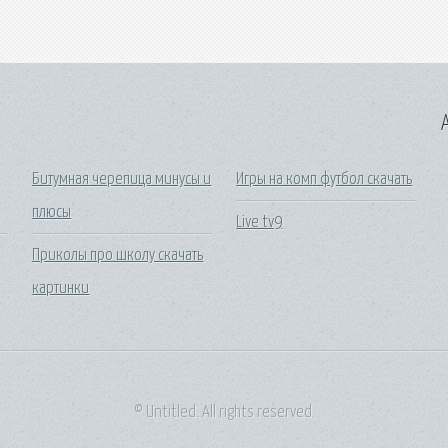
A
Битумная черепица минусы и
Игры на комп футбол скачать
плюсы
Live tv9
Приколы про школу скачать
картинки
© Untitled. All rights reserved.