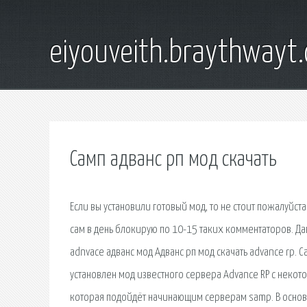
eiyouveith.braythwayt
Самп адванс рп мод скачать
Если вы установили готовый мод, то не стоит пожалуйста
сам в день блокирую по 10-15 таких комментаторов. Дав
adnvace адванс мод Адванс рп мод скачать advance rp. C
установлен мод известного сервера Advance RP с некот
которая подойдёт начинающим серверам samp. В основно