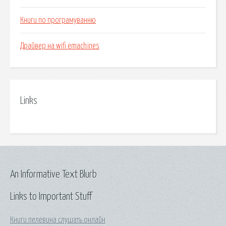
Книги по програмуванню
Драйвер на wifi emachines
Links
An Informative Text Blurb
Links to Important Stuff
Книги пелевина слушать онлайн