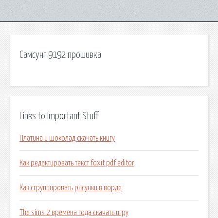
Самсунг 9192 прошивка
Links to Important Stuff
Платина и шоколад скачать книгу
Как редактировать текст foxit pdf editor
Как сгруппировать рисунки в ворде
The sims 2 времена года скачать игру