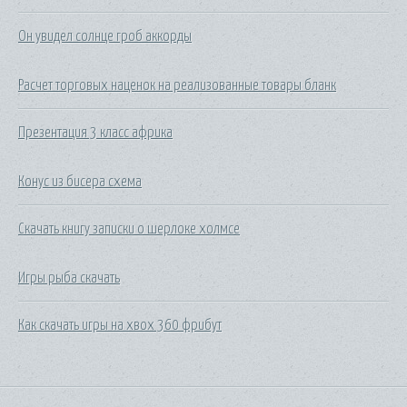
Он увидел солнце гроб аккорды
Расчет торговых наценок на реализованные товары бланк
Презентация 3 класс африка
Конус из бисера схема
Скачать книгу записки о шерлоке холмсе
Игры рыба скачать
Как скачать игры на хвох 360 фрибут