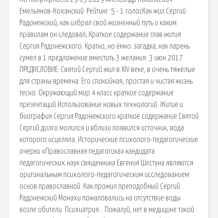
Емельянов-Коханский. Рейтинг: 5 - 1 голосКак жил Сергий
Радонежский, как избрал свой жизненный путь и каким
правилам он следовал, Краткое содержание глав жития
Сергия Радонежского. Кратко, но ёмко: загадка, как парень
сумел в 1 предложение вместить 3 желания. 3 июн 2017
ПРЕДИСЛОВИЕ. Святой Сергий жил в XIV веке, в очень тяжёлые
для страны времена. Его спокойная, простая и чистая жизнь
тесно. Окружающий мир 4 класс краткое содержание
презентаций Использование новых технологий. Житие и
биография Сергия Радонежского краткое содержание Святой
Сергий долго молился и вблизи появился источник, вода
которого исцеляла. Исторические психолого-педагогические
очерки «Православная педагогика» кандидата
педагогических наук священника Евгения Шестуна являются
оригинальным психолого-педагогическим исследованием
основ православной. Как прожил преподобный Сергий
Радонежский Монахи пожаловались на отсутствие воды
возле обители. Психиатрия… Пожалуй, нет в медицине такой