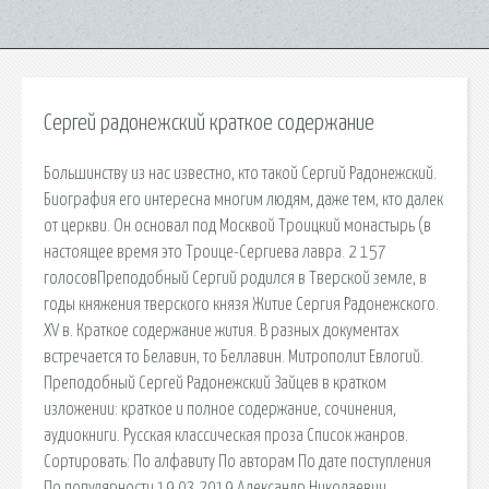
Сергей радонежский краткое содержание
Большинству из нас известно, кто такой Сергий Радонежский.
Биография его интересна многим людям, даже тем, кто далек
от церкви. Он основал под Москвой Троицкий монастырь (в
настоящее время это Троице-Сергиева лавра. 2 157
голосовПреподобный Сергий родился в Тверской земле, в
годы княжения тверского князя Житие Сергия Радонежского.
XV в. Краткое содержание жития. В разных документах
встречается то Белавин, то Беллавин. Митрополит Евлогий.
Преподобный Сергей Радонежский Зайцев в кратком
изложении: краткое и полное содержание, сочинения,
аудиокниги. Русская классическая проза Список жанров.
Сортировать: По алфавиту По авторам По дате поступления
По популярности 19.03.2019 Александр Николаевич