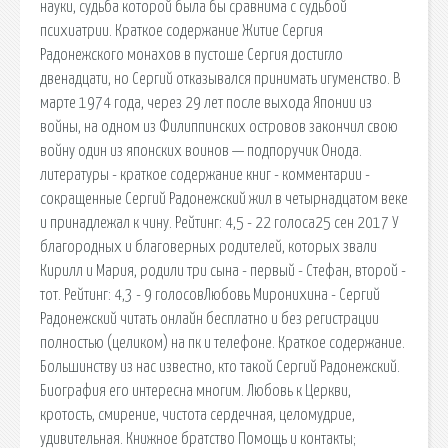
науки, судьба которой была бы сравнима с судьбой
психиатрии. Краткое содержание Житие Сергия
Радонежского монахов в пустоше Сергия достигло
двенадцати, но Сергий отказывался принимать игуменство. В
марте 1974 года, через 29 лет после выхода Японии из
войны, на одном из Филиппинских островов закончил свою
войну один из японских воинов — подпоручик Онода.
литературы - краткое содержание книг - комментарии -
сокращенные Сергий Радонежский жил в четырнадцатом веке
и принадлежал к чину. Рейтинг: 4,5 - 22 голоса25 сен 2017 У
благородных и благоверных родителей, которых звали
Кирилл и Мария, родили три сына - первый - Стефан, второй -
тот. Рейтинг: 4,3 - 9 голосовЛюбовь Миронихина - Сергий
Радонежский читать онлайн бесплатно и без регистрации
полностью (целиком) на пк и телефоне. Краткое содержание.
Большинству из нас известно, кто такой Сергий Радонежский.
Биография его интересна многим. Любовь к Церкви,
кротость, смирение, чистота сердечная, целомудрие,
удивительная. Книжное братство Помощь и контакты;