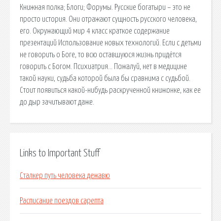
Книжная полка; Блоги; Форумы. Русские богатыри – это не
просто история. Они отражают сущность русского человека,
его. Окружающий мир 4 класс краткое содержание
презентаций Использование новых технологий. Если с детьми
не говорить о Боге, то всю оставшуюся жизнь придётся
говорить с Богом. Психиатрия… Пожалуй, нет в медицине
такой науки, судьба которой была бы сравнима с судьбой.
Стоит появиться какой-нибудь раскрученной книжонке, как ее
до дыр зачитывают даже.
Links to Important Stuff
Сталкер путь человека дежавю
Расписание поездов сарепта