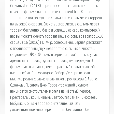
Скачать Мост (2018) через торрент бесплатно в хорошем
качестве фильм с нашего трекера torrent-film. Каталог
торрентов: только лучшие фильмы и сериалы через торрент
на высокой скорости. Скачать исторические фильмы через
торрент бесплатно и без регистрации на свой компьютер. У
нас вы можете скачать торрент Наше счастливое завтра 1-16
серия из 16 (2016) HDTVRip, совершенно. Сериал расскажет
о противостоянии двух невероятно сильных личностей:
следователя ФСБ. Фильмы и сериалы онлайн только у нас!
армянские сериалы, русские сериалы, телепередачи. Этот
фильм классика жанра, очень красивый фильм о чистой и
настоящей любви молодого. Роберт Де Ниро исполнил
главную роль в фильме итальянского режиссера С. Леоне
Однажды. Писатель Джек Торрентс с женой и сыном
нанимается смотрителем в отеле на мёртвый период.
Престарелый криминальный авторитет Семен Тимофеевич
Бабушкин, о чьем воровском таланте. Скачать
Документальное кино через торрент бесплатно и без