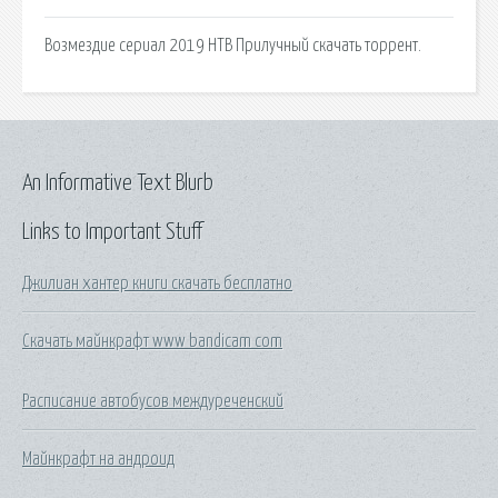
Возмездие сериал 2019 НТВ Прилучный скачать торрент.
An Informative Text Blurb
Links to Important Stuff
Джилиан хантер книги скачать бесплатно
Скачать майнкрафт www bandicam com
Расписание автобусов междуреченский
Майнкрафт на андроид