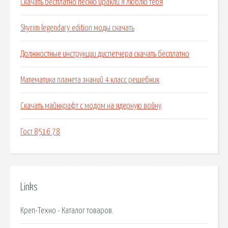
Скачать бесплатно песню иракли я люблю тебя
Skyrim legendary edition моды скачать
Должностные инструкции диспетчера скачать бесплатно
Математика планета знаний 4 класс решебник
Скачать майнкрафт с модом на ядерную войну
Гост 8516 78
Links
Креп-Техно - Каталог товаров.