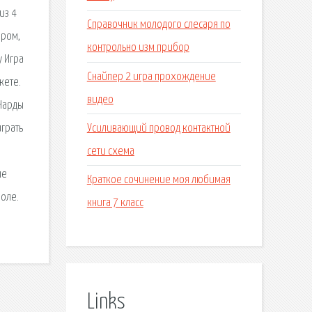
из 4
Справочник молодого слесаря по
ером,
контрольно изм прибор
у Игра
Снайпер 2 игра прохождение
жете.
видео
 Нарды
Усиливающий провод контактной
играть
сети схема
ые
Краткое сочинение моя любимая
поле.
книга 7 класс
Links