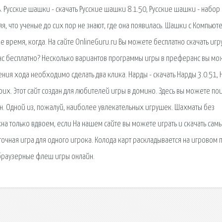
. Русские шашки - скачать Русские шашки 8.1.50, Русские шашки - набор 
, что ученые до сих пор не знают, где она появилась. Шашки с Компьют
 время, когда. На сайте OnlineGuru.ru Вы можете бесплатно скачать игр
анс бесплатно? Несколько вариантов программы игры в преферанс вы мо
ния хода необходимо сделать два клика. Нарды - скачать Нарды 3.0.51,
воих. Этот сайт создан для любителей игры в домино. Здесь вы можете по
йн. Одной из, пожалуй, наиболее увлекательных игрушек. Шахматы без
 только вдвоем, если На нашем сайте вы можете играть и скачать сам
очная игра для одного игрока. Колода карт раскладывается на игровом 
 браузерные флеш игры онлайн.