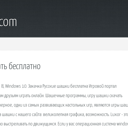
.com
ть бесплатно
 8, Windows 10. Закачка Русские шашки бесплатна Игровой портал
им друзьям играть онлайн. Шашечные программы, игру шашки скачать
аверное, одни из самых развивающих настольных игр, являются игры ша
шашки с нашего сайта: великолепная графика, возможность. Luxor - эт
мо выстреливать по движущимся. Если у вас операционная система windo