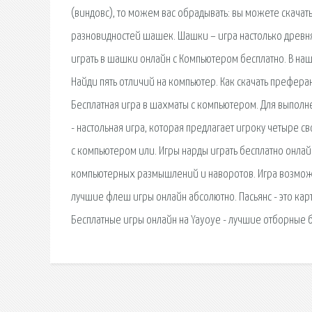
(виндовс), то можем вас обрадывать: вы можете скачать
разновидностей шашек. Шашки – игра настолько древняя
играть в шашки онлайн с Компьютером бесплатно. В наше
Найди пять отличий на компьютер. Как скачать префер
Бесплатная игра в шахматы с компьютером. Для выполне
- настольная игра, которая предлагает игроку четыре с
с компьютером или. Игры нарды играть бесплатно онла
компьютерных размышлений и наворотов. Игра возможна
лучшие флеш игры онлайн абсолютно. Пасьянс - это карт
Бесплатные игры онлайн на Yayoye - лучшие отборные