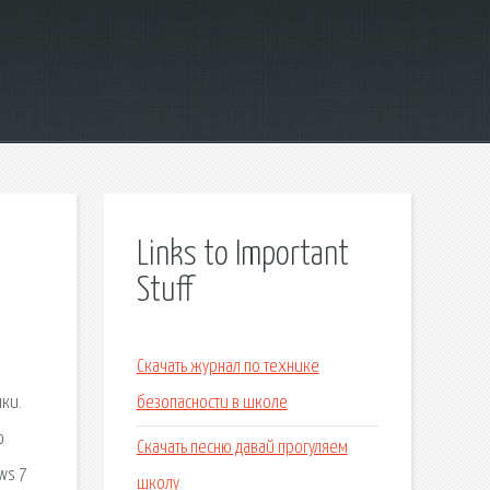
Links to Important
Stuff
Скачать журнал по технике
шки.
безопасности в школе
о
Скачать песню давай прогуляем
ws 7
школу