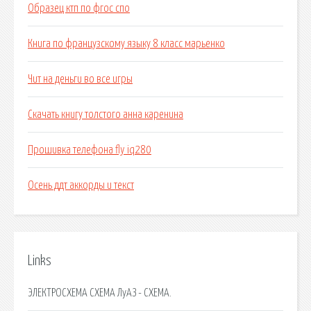
Образец ктп по фгос спо
Книга по французскому языку 8 класс марьенко
Чит на деньги во все игры
Скачать книгу толстого анна каренина
Прошивка телефона fly iq280
Осень ддт аккорды и текст
Links
ЭЛЕКТРОСХЕМА СХЕМА ЛуАЗ - СХЕМА.