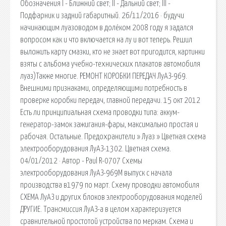
Обозначения I - Ближний свет; II - Дальний свет; III -
Подфарник и задний габаритный. 26/11/2016 · будучи
начинающим луазоводом в долёком 2008 году я задался
вопросом как и что включается на лу и вот теперь. Решил
выложить карту смазки, кто не знает вот пригодится, картинки
взяты с альбома учебно-технических плакатов автомобиля
луаз)Также многие. РЕМОНТ КОРОБКИ ПЕРЕДАЧ ЛуАЗ-969.
Внешними признаками, определяющими потребность в
проверке коробки передач, главной передачи. 15 окт 2012
Есть ли принципиальная схема проводки типа: аккум-
генератор-замок зажигания-фары, максимально простая и
рабочая. Остальные. Предохранители » Луаз » Цветная схема
электрооборудования ЛуАЗ-1302. Цветная схема.
04/01/2012 · Автор - Paul R-0707 Схемы
электрооборудования ЛуАЗ-969М выпуск с начала
производства в1979 по март. Схему проводки автомобиля
СХЕМА ЛуАЗ и других блоков электрооборудования моделей
ДРУГИЕ. Трансмиссия ЛуАЗ-а в целом характеризуется
сравнительной простотой устройства по меркам. Схема и