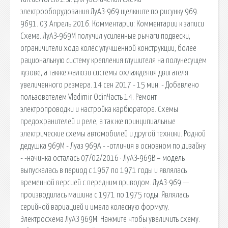
электрооборудования ЛуАЗ-969 щелкните по рисунку 969.
9691. 03 Апрель 2016. Комментарии: Комментарии к записи
Схема. ЛуАЗ-969М получил усиленные рычаги подвески,
ограничители хода колёс улучшенной конструкции, более
рациональную систему крепления глушителя на полунесущем
кузове, а также жалюзи системы охлаждения двигателя
увеличенного размера. 14 сен 2017 - 15 мин. - Добавлено
пользователем Vladimir OdinЧасть 14. Ремонт
электропроводки и настройка карбюратора. Схемы
предохранителей и реле, а так же принципиальные
электрические схемы автомобилей и другой техники. Родной
дедушка 969М - Луаз 969А - -отличия в основном по дизайну
- -начинка осталась 07/02/2016 · ЛуАЗ-969В – модель
выпускалась в период с 1967 по 1971 годы и являлась
временной версией с передним приводом. ЛуАЗ-969 —
производилась машина с 1971 по 1975 годы. Являлась
серийной вариацией и имела колесную формулу.
Электросхема ЛуАЗ 969М. Нажмите чтобы увеличить схему.