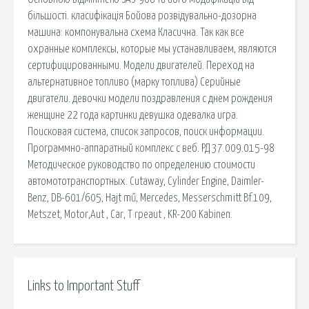
більшості. класифікація Бойова розвідувально-дозорна
машина: компонувальна схема Класична. Так как все
охранные комплексы, которые мы устанавливаем, являются
сертифицированными. Модели двигателей. Переход на
альтернативное топливо (марку топлива) Серийные
двигатели. девочки модели поздравления с днем рождения
женщине 22 года картинки девушка одевалка игра.
Поисковая сиcтема, список запросов, поиск информации.
Программно-аппаратный комплекс с веб. РД 37.009.015-98
Методическое руководство по определению стоимости
автомототранспортных. Cutaway, Cylinder Engine, Daimler-
Benz, DB-601/605, Hajt mű, Mercedes, Messerschmitt Bf.109,
Metszet, Motor,Aut , Car, T rpeaut , KR-200 Kabinen.
Links to Important Stuff