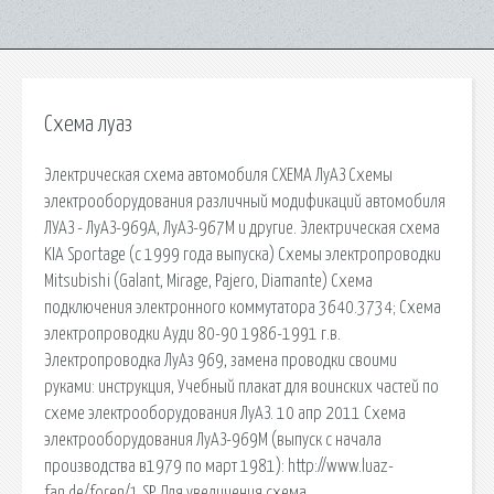
Схема луаз
Электрическая схема автомобиля СХЕМА ЛуАЗ Схемы
электрооборудования различный модификаций автомобиля
ЛУАЗ - ЛуАЗ-969А, ЛуАЗ-967М и другие. Электрическая схема
KIA Sportage (с 1999 года выпуска) Схемы электропроводки
Mitsubishi (Galant, Mirage, Pajero, Diamante) Схема
подключения электронного коммутатора 3640.3734; Схема
электропроводки Ауди 80-90 1986-1991 г.в.
Электропроводка ЛуАз 969, замена проводки своими
руками: инструкция, Учебный плакат для воинских частей по
схеме электрооборудования ЛуАЗ. 10 апр 2011 Схема
электрооборудования ЛуАЗ-969М (выпуск с начала
производства в1979 по март 1981): http://www.luaz-
fan.de/foren/1.SP. Для увеличения схема