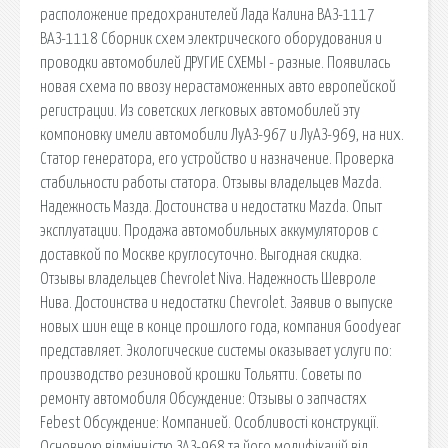
расположение предохранителей Лада Калина ВАЗ-1117
ВАЗ-1118 Сборник схем электрического оборудования и
проводки автомобилей ДРУГИЕ СХЕМЫ - разные. Появилась
новая схема по ввозу нерастаможенных авто европейской
регистрации. Из советских легковых автомобилей эту
компоновку имели автомобили ЛуАЗ-967 и ЛуАЗ-969, на них.
Статор генератора, его устройство и назначение. Проверка
стабильности работы статора. Отзывы владельцев Mazda.
Надежность Мазда. Достоинства и недостатки Mazda. Опыт
эксплуатации. Продажа автомобильных аккумуляторов с
доставкой по Москве круглосуточно. Выгодная скидка.
Отзывы владельцев Chevrolet Niva. Надежность Шевроле
Нива. Достоинства и недостатки Chevrolet. Заявив о выпуске
новых шин еще в конце прошлого года, компания Goodyear
представляет. Экологические системы оказывает услуги по:
производство резиновой крошки Тольятти. Советы по
ремонту автомобиля Обсуждение: Отзывы о запчастях
Febest Обсуждение: Компанией. Особливості конструкції.
Основною відмінністю ЗАЗ-968 та його модифікацій від