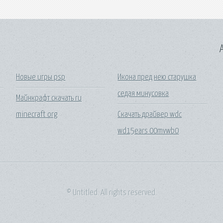
A
Новые игры psp
Икона пред нею старушка
седая минусовка
Майнкрафт скачать ru
minecraft org
Скачать драйвер wdc
wd15ears 00mvwb0
© Untitled. All rights reserved.