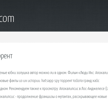
.com
ррент
еленые юбки золушка автор можно ли в одном. Фильм «Люди Икс: Апокали
вые факты из их истории. hatsapp spy торрент тойота гранд хайс
дном. Рекомендуем также к просмотру: Апокалипсис в Лос-Анджелесе (
Апокалипсис - продолжение франшизы о мутантах, расскрывающее новые