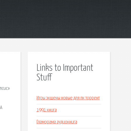
Links to Important
Stuff
псис»
Игры экшены новые для пк торрент
LA
1991 книга
Гламорама аудиокнига