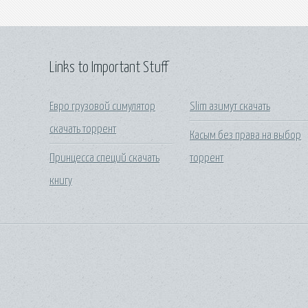
Links to Important Stuff
Евро грузовой симулятор
Slim азимут скачать
скачать торрент
Касым без права на выбор
Принцесса специй скачать
торрент
книгу