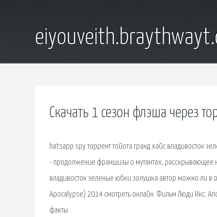
eiyouveith.braythwayt
Скачать 1 сезон флэша через то
hatsapp spy торрент тойота гранд хайс владивосток з
- продолжение франшизы о мутантах, расскрывающее но
владивосток зеленые юбки золушка автор можно ли в о
Apocalypse) 2014 смотреть онлайн. Фильм Люди Икс: 
факты.