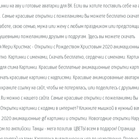
нки на аву и готовые аватарки для ВК. Если вы хотите поставить себе на 
. Самые красивые открытки с пожеланиями Вы можете бесплатно скачать
работе, свою семью, мужа или жену с любым праздником или предстоящи
 душевными пожеланиями друзьям и подругам. Здесь вы можете скачать
я Мери Кристмас - Открытки с Рождеством Христовым 2020 анимационные
тно. Картинки с именами, Скачать бесплатно, сердечки с именами. Карти
для стима Картинки. Красивые бесплатные анимационные открытки карт
качать красивые картинки с надписями. Красивые анимированные аватарк
раните ссылку на сайт, чтобы не потерялась, или поделитесь с друзьями
u.Ru можно с нашего сайта. Самые красивые открытки с пожеланиями Вы
ь Открытки картинки с кодами в интернет? Кликните мышкой в нужный ва
м 2020 анимационные gif картинки и открытки. Новогодние открытки Hap
ом по английски. Танцы - мега позитив. ЦВЕТЫ всем в подарок! Страница