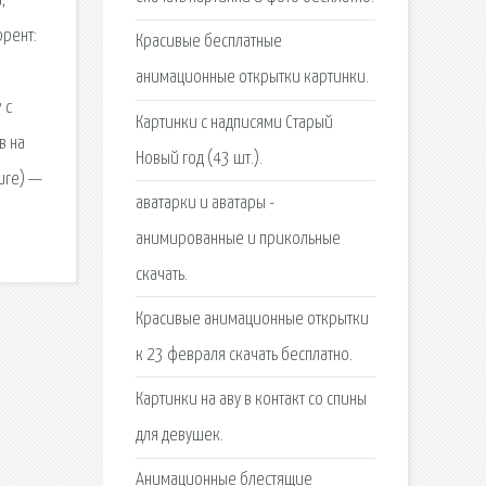
,
ррент:
Красивые бесплатные
анимационные открытки картинки.
 с
Картинки с надписями Старый
в на
Новый год (43 шт.).
ture) —
аватарки и аватары -
анимированные и прикольные
скачать.
Красивые анимационные открытки
к 23 февраля скачать бесплатно.
Картинки на аву в контакт со спины
для девушек.
Анимационные блестящие