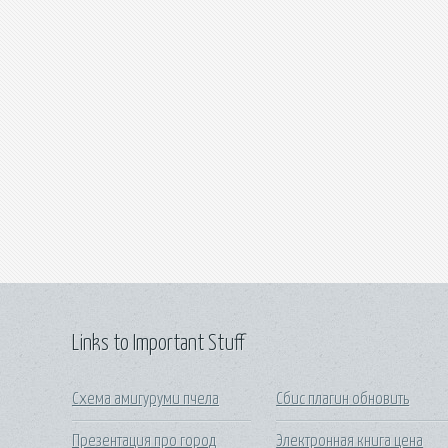
Links to Important Stuff
Схема амигуруми пчела
Сбис плагин обновить
Презентация про город
Электронная книга цена