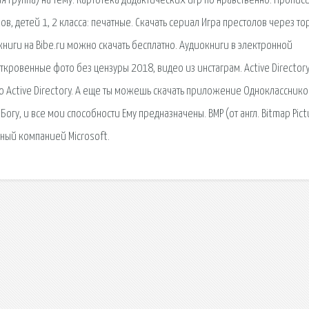
я группа) на тему: Картотека дидактических игр по нравственно. Прописи
, детей 1, 2 класса: печатные. Скачать сериал Игра престолов через то
ниги на Bibe.ru можно скачать бесплатно. Аудиокниги в электронной
ткровенные фото без цензуры 2018, видео из инстаграм. Active Directory
Active Directory. А еще ты можешь скачать приложение Однокласснико
Богу, и все мои способности Ему предназначены. BMP (от англ. Bitmap Pic
ый компанией Microsoft.