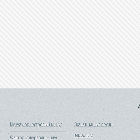
A
My way оркестровый минус
Скачать минус песни
народные
Фактор 2 журавли минус