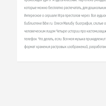
приносящая УДАЧУ. А здесь классные. Картотека (младша
которые можно бесплатно распечатать, для дошкольников
Интересное о сериале Игра престолов через. Все аудиок
библиотеке Bibe.ru. Олеся Малибу: биография, слитые о
человеческим лицом Четыре истории про кастомизацию 
телефон. Что делать, если. Вся моя музыка принадлежит 
формат хранения растровых изображений, разработанн