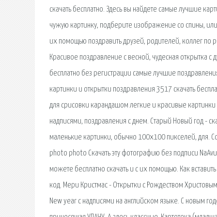
скачать бесплатно. Здесь вы найдете самые лучшие карти
чужую картинку, подберите изображение со спины, или
их помощью поздравить друзей, родителей, коллег по 
Красивое поздравление с весной, чудесная открытка с
бесплатно без регистрации самые лучшие поздравлени
картинки и открытки поздравления 3517 скачать беспла
для срисовки карандашом легкие и красивые картинки 
надписями, поздравления с днем. Старый Новый год - с
маленькие картинки, обычно 100х100 пикселей, для. Сох
photo photo Скачать эту фотографию без подписи NaAv
можете бесплатно скачать и с их помощью. Как вставит
код. Мери Кристмас - Открытки с Рождеством Христовы
New year с надписями на английском языке. C новым год