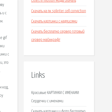
Cities in motion моды скачать
аву
Скачать на пк splinter cell conviction
 и с
Скачать картинки с надписями
м.
Скачать бесплатно сервер готовый
 gif
сервер майнкрафт
нки
инки с
и, это
.
Links
м код,
Красивые КАРТИНКИ С ИМЕНАМИ
py
Cердечки с именами.
Скачать картинки и фото бесплатно.