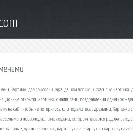
.com
именами
енами. Картинки для срисовки карандашом легкие и красивые картинки 
мационные открытки картинки с надписями, поздравления с днем рожде
лку на сайт, чтобы не потерялась, или поделитесь с друзьями. Картинки с
на весёлыми и неравнодушными людьми, которым нравится радовать люде
ары новые, лучшие аватарки, картинку на аватарку или картинку на ава