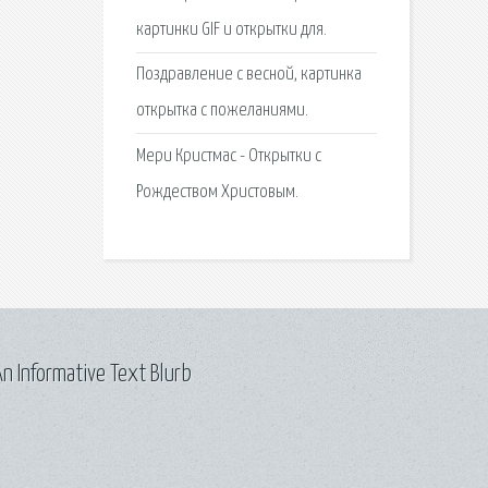
картинки GIF и открытки для.
Поздравление с весной, картинка
открытка с пожеланиями.
Мери Кристмас - Открытки с
Рождеством Христовым.
n Informative Text Blurb