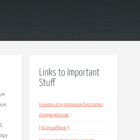
Links to Important
Stuff
для
ния,
Скачать игру террария бесплатно
полную версию
й.
Гдз решебник 5
тару