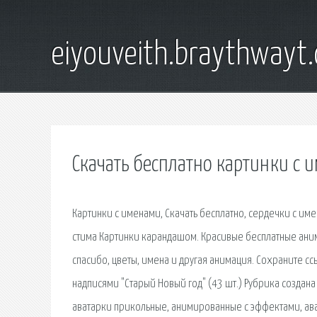
eiyouveith.braythwayt
Скачать бесплатно картинки с 
Картинки с именами, Скачать бесплатно, сердечки с им
стима Картинки карандашом. Красивые бесплатные ани
спасибо, цветы, имена и другая анимация. Сохраните ссы
надписями "Старый Новый год" (43 шт.) Рубрика созда
аватарки прикольные, анимированные с эффектами, ават