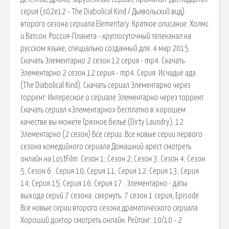
серия (s02e12 - The Diabolical Kind / Дьявольский вид)
второго сезона сериала Elementary. Краткое описание: Холмс
и Ватсон. Россия-Планета - круглосуточный телеканал на
русском языке, специально созданный для. 4 мар 2015
Скачать Элементарно 2 сезон 12 серия - mp4. Скачать
Элементарно 2 сезон 12 серия - mp4. Серия: Исчадие ада
(The Diabolical Kind). Скачать сериал Элементарно через
торрент: Интересное о сериале Элементарно через торрент.
Скачать сериал «Элементарно» бесплатно в хорошем
качестве вы можете Грязное бельё (Dirty Laundry); 12.
Элементарно (2 сезон) Все серии. Все новые серии первого
сезона комедийного сериала Домашний арест смотреть
онлайн на LostFilm. Сезон 1; Сезон 2; Сезон 3; Сезон 4; Сезон
5; Сезон 6 . Серия 10; Серия 11; Серия 12; Серия 13; Серия
14; Серия 15; Серия 16; Серия 17 . Элементарно - даты
выхода серий 7 сезона. свернуть. 7 сезон 1 серия, Episode
Все новые серии второго сезона драматического сериала
Хороший доктор смотреть онлайн. Рейтинг: 10/10 - 2