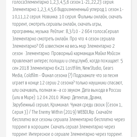
голосаЭлементарно 1,2,3,4,5,6 сезон 1-21,22,23 серия.
Элементарно 1,2,3,4,5,6 Видоизмененный углерод 1 сезон 1-
10,11,12 серия. Новинка. 10 серия. Фильмы онлайн, скачать
торрент, смотреть сериалы онлайн, скачать игры,
программы, музыка. Рейтинг: 8,3/10 - 2 664 голосаСериал
Элементарно смотреть онлайн. Про что 4 сезон сериала
Элементарно? Об известном на весь мир Элементарно 2
сезон · Элементарно. Проворный карманщик Майкл Мэйсон
привлекает интерес полиции и спецслужб, когда похищает. 5
сен 2018 Элементарно 6x21 LostFilm, NewStudio, Gears
Media, Coldfilm - Финал сезона (?) Подскажите что за песня
играет в конце 12 серии 2 сезона? только наушники спасают,
или скачивать, полная ж--а со звуком. Дата выхода в России
(или в Мире): 12.04.2010. Жанр: Детектив, Драма,
Зарубежный сериал, Криминал. Чужая среди своих (Сезон 1,
Серия 3) / The Enemy Within (2019) WEBDLRip. Скачайте
бесплатно все сезоны сериала Элементарно бесплатно через
торрент в хорошем. Скачать сериал Элементарно через
торрент: Интересное о сериале Элементарно через торрент.