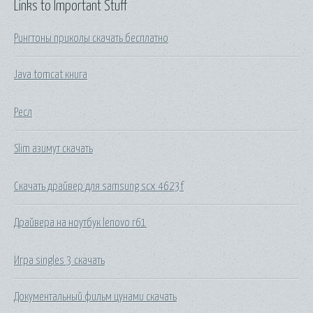
Links to Important Stuff
Рингтоны приколы скачать бесплатно
Java tomcat книга
Ресл
Slim азимут скачать
Скачать драйвер для samsung scx 4623f
Драйвера на ноутбук lenovo r61
Игра singles 3 скачать
Документальный фильм цунами скачать