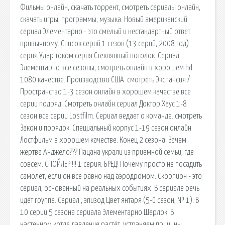
Фильмы онлайн, скачать торрент, смотреть сериалы онлайн,
скачать игры, программы, музыка. Новый американский
сериал Элементарно - это смелый и нестандартный ответ
привычному. Список серий 1 сезон (13 серий, 2008 год)
серия Удар током серия Стеклянный потолок. Сериал
Элементарно все сезоны, смотреть онлайн в хорошем hd
1080 качестве. Производство США. cмотреть Экспансия /
Пространство 1-3 сезон онлайн в хорошем качестве все
серии подряд. Смотреть онлайн сериал Доктор Хаус 1-8
сезон все серии Lostfilm. Сериал ведает о команде. cмотреть
Закон и порядок. Специальный корпус 1-19 сезон онлайн
Лостфильм в хорошем качестве. Конец 2 сезона. Зачем
жертва Анджело??? Пацана украли из приемной семьи, где
совсем. СПОЙЛЕР !!! 1 серия. БРЕД! Почему просто не посадить
самолет, если он все равно над аэродромом. Скорпион - это
сериал, основанный на реальных событиях. В сериале речь
идёт группе. Сериал , эпизод Цвет янтаря (5-й сезон, № 1). В
10 серии 5 сезона сериала Элементарно Шерлок. В
настенном котле давление растёт, устраняем причины.