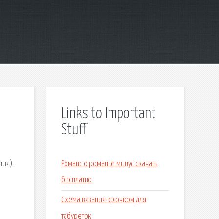
Links to Important
Stuff
.
ния).
Романс о романсе минус скачать
.
бесплатно
Схема вязания крючком для
табуреток