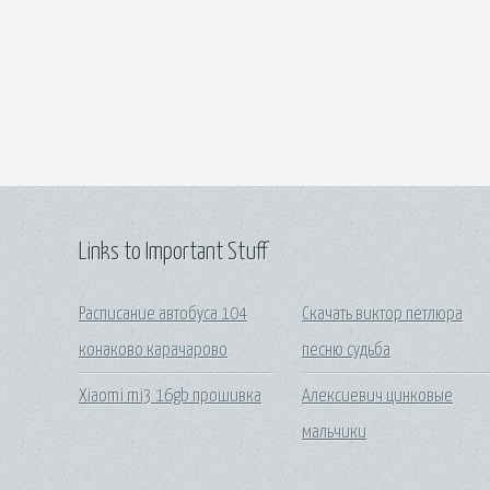
Links to Important Stuff
Расписание автобуса 104
Скачать виктор петлюра
конаково карачарово
песню судьба
Xiaomi mi3 16gb прошивка
Алексиевич цинковые
мальчики