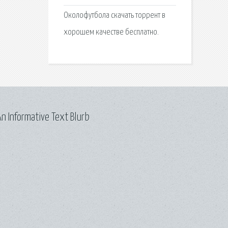
Околофутбола скачать торрент в
хорошем качестве бесплатно.
n Informative Text Blurb