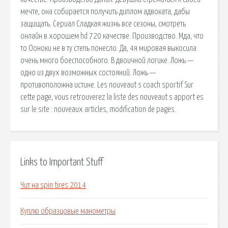
мечте, она собирается получить диплом адвоката, дабы
защищать. Сериал Сладкая жизнь все сезоны, смотреть
онлайн в хорошем hd 720 качестве. Производство. Мда, что
то Ооноки не в ту степь понесло. Да, 4я мировая выкосила
очень много боеспособного. В двоичной логике. Ложь —
одно из двух возможных состояний. Ложь —
противоположна истине. Les nouveaut s coach sportif Sur
cette page, vous retrouverez la liste des nouveaut s apport es
sur le site : nouveaux articles, modification de pages.
Links to Important Stuff
Чит на spin tires 2014
Куплю образцовые манометры