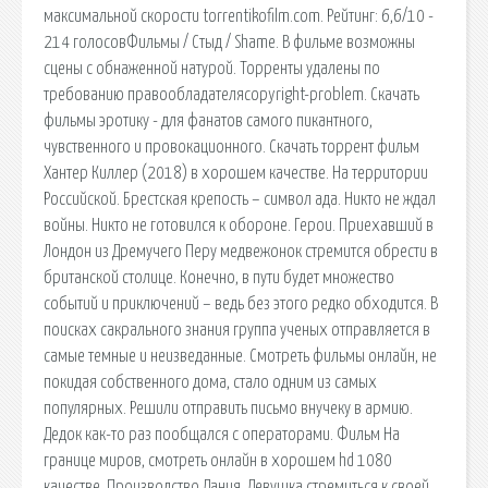
максимальной скорости torrentikofilm.com. Рейтинг: 6,6/10 -
214 голосовФильмы / Стыд / Shame. В фильме возможны
сцены с обнаженной натурой. Торренты удалены по
требованию правообладателяcopyright-problem. Скачать
фильмы эротику - для фанатов самого пикантного,
чувственного и провокационного. Скачать торрент фильм
Хантер Киллер (2018) в хорошем качестве. На территории
Российской. Брестская крепость – символ ада. Никто не ждал
войны. Никто не готовился к обороне. Герои. Приехавший в
Лондон из Дремучего Перу медвежонок стремится обрести в
британской столице. Конечно, в пути будет множество
событий и приключений – ведь без этого редко обходится. В
поисках сакрального знания группа ученых отправляется в
самые темные и неизведанные. Смотреть фильмы онлайн, не
покидая собственного дома, стало одним из самых
популярных. Решили отправить письмо внучеку в армию.
Дедок как-то раз пообщался с операторами. Фильм На
границе миров, смотреть онлайн в хорошем hd 1080
качестве. Производство Дания. Девушка стремиться к своей