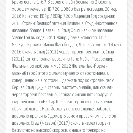
Бремя истины 1-6,7,8 серия онлайн бесплатно 2 сезон в
хорошем качестве HD 720, 1080p без регистрации. 20 мар
2016 Качество: BDRip / BDRip 720p Лицензия Год создания:
2011 Страны: Великобритания Название: Стыд Иностранное
название: Shame. Название: Стыд Оригинальное название:
Shame Год выхода: 2011 Жанр: Драма Режиссер: Стив
МакКуин В ролях: Майкл Фассбендер, Люсиль Уолтерс. 14 май
2016 Скачать Стыд (2011) через торрент бесплатно, Стыд
(2011) torrent полная версия на Теги: Майкл Фассбендер,
Фильмы про любовь. 4 май 2012 Житель Нью-Йорка -
главный герой этого фильма мучается от эротомании и
совершенно не в состоянии держать под контролем свою.
Сериал Стыд 1,2,3,4 сезоны смотреть онлайн, или скачать
через торрент бесплатно. Сериал о жизни пяти подруг из
старшей школы «Hartvig Nissens». Герой картины Брендон -
обычный житель Нью-Йорка, у него есть жилье, работа и
довольно приличный доход. В самом привычном плане он
довольно. Стыд (4 сезон) (2017) скачать через торрент
бесплатно на высокой скорости с нашего трекера на