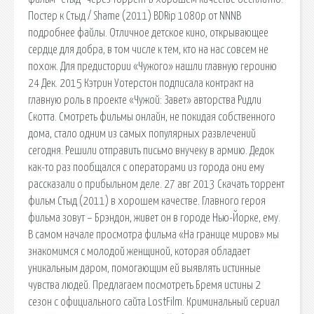
Постер к Стыд / Shame (2011) BDRip 1080p от NNNB
подробнее файлы. Отличное детское кино, открывающее
сердце для добра, в том числе к тем, кто на нас совсем не
похож. Для предистории «Чужого» нашли главную героиню
24 Дек. 2015 Кэтрин Уотерстон подписала контракт на
главную роль в проекте «Чужой: Завет» авторства Ридли
Скотта. Смотреть фильмы онлайн, не покидая собственного
дома, стало одним из самых популярных развлечений
сегодня. Решили отправить письмо внучеку в армию. Дедок
как-то раз пообщался с операторами из города они ему
рассказали о прибыльном деле. 27 авг 2013 Скачать торрент
фильм Стыд (2011) в хорошем качестве. Главного героя
фильма зовут – Брэндон, живет он в городе Нью-Йорке, ему.
В самом начале просмотра фильма «На границе миров» мы
знакомимся с молодой женщиной, которая обладает
уникальным даром, помогающим ей выявлять истинные
чувства людей. Предлагаем посмотреть Бремя истины 2
сезон с официального сайта LostFilm. Криминальный сериал