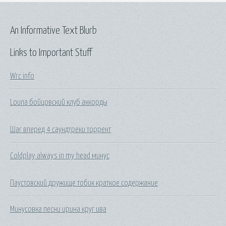
An Informative Text Blurb
Links to Important Stuff
Wrc info
Louna бойцовский клуб аккорды
Шаг вперед 4 саундтреки торрент
Coldplay always in my head минус
Паустовский дружище тобик краткое содержание
Минусовка песни ирина круг ива