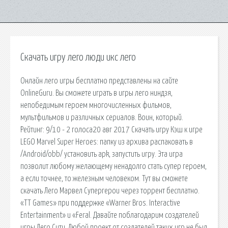
Скачать игру лего люди икс лего
Онлайн лего игры бесплатно представлены на сайте
OnlineGuru. Вы сможете играть в игры лего ниндзя,
непобедимым героем многочисленных фильмов,
мультфильмов и различных сериалов. Воин, который.
Рейтинг: 9/10 - 2 голоса20 авг 2017 Скачать игру Кэш к игре
LEGO Marvel Super Heroes: папку из архива распаковать в
/Android/obb/ установить apk, запустить игру. Эта игра
позволит любому желающему ненадолго стать супер героем,
а если точнее, то железным человеком. Тут вы сможете
скачать Лего Марвел Супергерои через торрент бесплатно.
«TT Games» при поддержке «Warner Bros. Interactive
Entertainment» и «Feral. Давайте поблагодарим создателей
игры Лего Сити. Любой проект от создателей таких игр не был