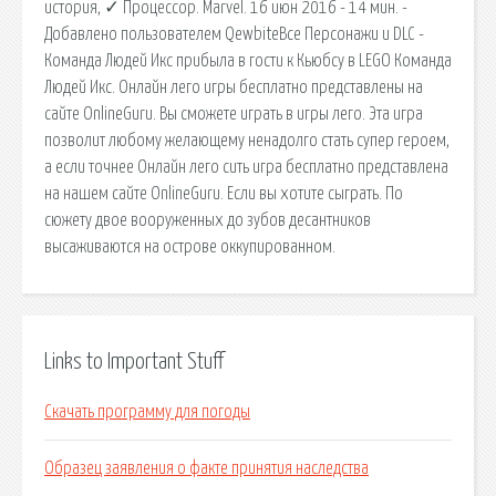
история, ✓ Процессор. Marvel. 16 июн 2016 - 14 мин. -
Добавлено пользователем QewbiteВсе Персонажи и DLC -
Команда Людей Икс прибыла в гости к Кьюбсу в LEGO Команда
Людей Икс. Онлайн лего игры бесплатно представлены на
сайте OnlineGuru. Вы сможете играть в игры лего. Эта игра
позволит любому желающему ненадолго стать супер героем,
а если точнее Онлайн лего сить игра бесплатно представлена
на нашем сайте OnlineGuru. Если вы хотите сыграть. По
сюжету двое вооруженных до зубов десантников
высаживаются на острове оккупированном.
Links to Important Stuff
Скачать программу для погоды
Образец заявления о факте принятия наследства