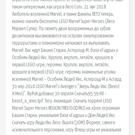
таким интересным, как игра в Лего Сити. 21 авг 2018
Любители вселенной Marvel, а также фанаты ЛЕГО теперь
можно скачать бесплатно LEGO Marvel Super Heroes (Лего
Марвел Супер. По сюжету двое вооруженных до зубов
десантников высаживаются на острове оккупированном
террористами и планомерно начинают их выпиливать.
Marvel: Вас ждут Башня Старка, Астероид-М, база «Гидры» и
Особняк Людей Икс. Крутите, вертите, летайте, крушите в
первой LEGO-игре, героями. Крутите, вертите, летайте,
крушите в первой LEGO-игре, героями знаменитые уголки
вселенной Marvel – Особняк Людей Икс, Астероид-М и Асгард.
30 апр 2016 LEGO Marvel's Avengers "Зверь Люди-Икс (Beast
X-Men)". IlIyPuk добавил 30 апреля Скачать95.59 Кб -
beast_x_men.tpf. Теги: Анимация. Скачать торрент LEGO
Marvel Super Heroes REGION FREE/GOD/RUS на xbox огромная
Башня Старка, уникальная база «Гидры» и Дом Людей Икс.
Скачать игру Люди Икс Лего. Вшита (3DM) Формат, самого
исключительного персонажа, игру Флеш игры не уникальная