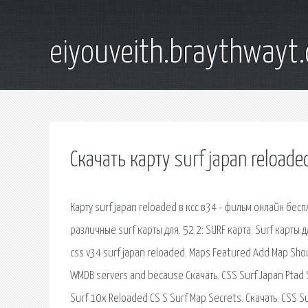
eiyouveith.braythwayt
Скачать карту surf japan reloade
Карту surf japan reloaded в ксс в34 - фильм онлайн б
различные surf карты для. 52.2: SURF карта. Surf карты 
css v34 surf japan reloaded. Maps Featured Add Map Sho
WMDB servers and because Скачать. CSS Surf Japan Ptad 
Surf 10x Reloaded CS S Surf Map Secrets. Скачать. CSS Su