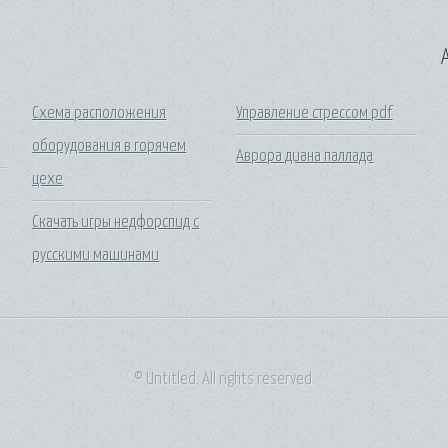
A
Схема расположения
Управление стрессом pdf
оборудования в горячем
Аврора диана паллада
цехе
Скачать игры недфорспид с
русскими машинами
© Untitled. All rights reserved.