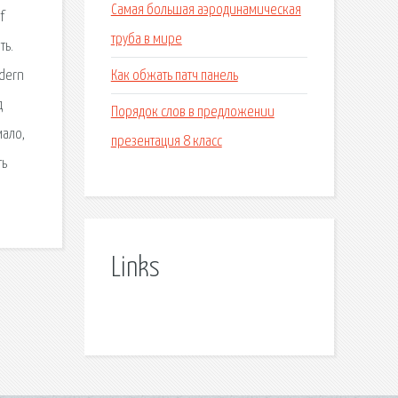
Самая большая аэродинамическая
f
труба в мире
ть.
Как обжать патч панель
odern
д
Порядок слов в предложении
мало,
презентация 8 класс
ть
Links