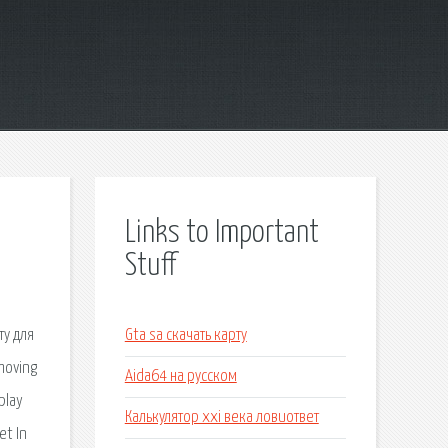
Links to Important
Stuff
ту для
Gta sa скачать карту
moving
Aida64 на русском
play
Калькулятор xxi века ловиответ
et In