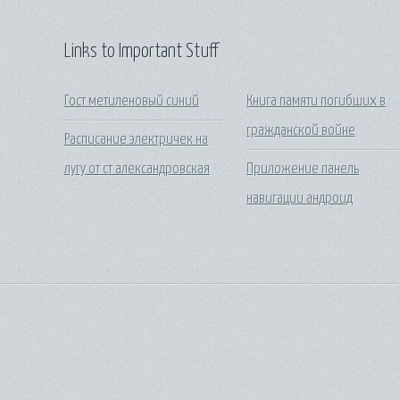
Links to Important Stuff
Гост метиленовый синий
Книга памяти погибших в
гражданской войне
Расписание электричек на
лугу от ст александровская
Приложение панель
навигации андроид