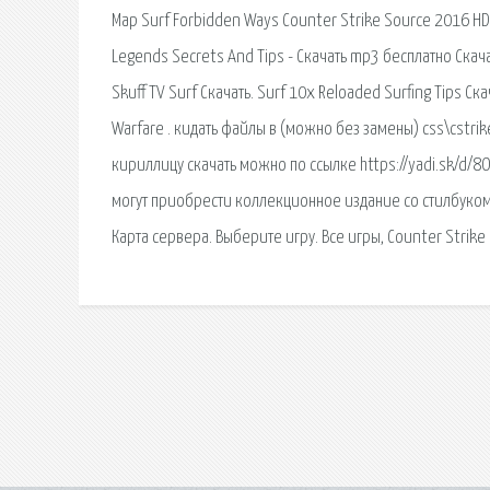
Map Surf Forbidden Ways Counter Strike Source 2016 HD 
Legends Secrets And Tips - Скачать mp3 бесплатно Скачать
Skuff TV Surf Скачать. Surf 10x Reloaded Surfing Tips Ск
Warfare . кидать файлы в (можно без замены) css\cstri
кириллицу скачать можно по ссылке https://yadi.sk/d/8
могут приобрести коллекционное издание со стилбуком, 
Карта сервера. Выберите игру. Все игры, Counter Strike 