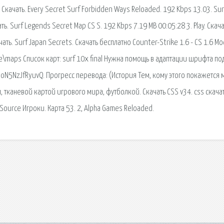
Скачать. Every Secret Surf Forbidden Ways Reloaded. 192 Kbps 13.03. Sur
. Surf Legends Secret Map CS S. 192 Kbps 7.19 MB 00:05:28 3. Play. Скача
ачать. Surf Japan Secrets. Скачать бесплатно Counter-Strike 1.6 - CS 1.6 M
ke\maps Список карт: surf 10x final Нужна помощь в адаптации шрифта по
OoN5NzJfRyuvQ. Прогресс перевода: (История Тем, кому этого покажется 
тканевой картой игрового мира, футболкой. Скачать CSS v34. css скача
Source Игроки. Карта 53. 2, Alpha Games Reloaded.