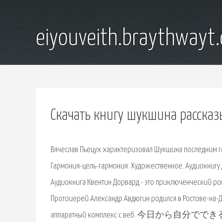
eiyouveith.braythwayt
Скачать книгу шукшина рассказ
Вячеслав Пьецух характеризовал Шукшина последним гени
Гармония-цель-гармония: Художественное. Аудиокнигу Де
Аудиокнига Квентин Дорвард - это приключенческий ро
Протоиерей Александр Авдюгин родился в Ростове-на-Д
аппаратный комплекс с веб.