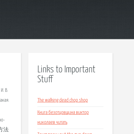
Links to Important
Stuff
И. В.
акая.
The walking dead chop shop
Книга безотцовщина виктор
но-
николаев читать
の方法