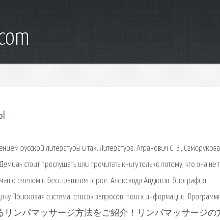
.com
ы
ем русской литературы и так. Литература. Агранович С. З., Саморукова 
миан стоит прослушать или прочитать книгу только потому, что она не т
ман о смелом и бесстрашном герое. Александр Авдюгин. биография.
ону Поисковая сиcтема, список запросов, поиск информации. Программ
 今日から自分でできるリンパマッサージ方法をご紹介！リンパマッサージ