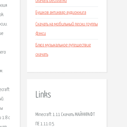
скачать бесплатно
нзия
Бушков антиквар аудиокнига
ok
Скачать на мобильный песни группы
рсии.
фэнси
ие
Блюз музыкальное путешествие
шего
скачать
м.
ecraft
Links
ый.
ры
Minecraft 1.11 Скачать МАЙНКРАФТ
 1.8 с
ПЕ 1.11.0.5.