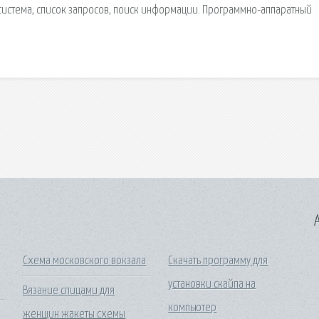
 сиcтема, список запросов, поиск информации. Программно-аппаратный
A
Схема московского вокзала
Скачать программу для
установки скайпа на
Вязание спицами для
компьютер
женщин жакеты схемы