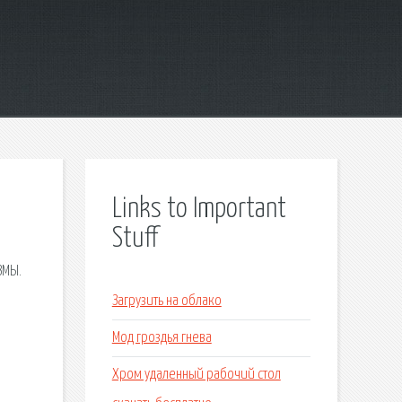
Links to Important
Stuff
ЗМЫ.
Загрузить на облако
Мод гроздья гнева
Хром удаленный рабочий стол