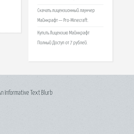
Cкачать лицензионный лаунчер
Майнкрафт — Pro-Minecraft.
Купить Лицензию Майнкрафт
Полный Доступ от 7 рублей.
n Informative Text Blurb