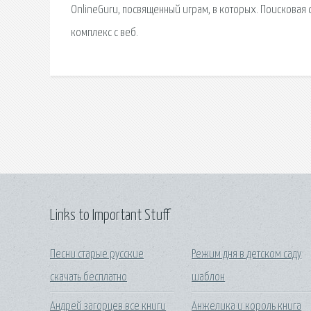
OnlineGuru, посвященный играм, в которых. Поисковая
комплекс с веб.
Links to Important Stuff
Песни старые русские
Режим дня в детском саду
скачать бесплатно
шаблон
Андрей загорцев все книги
Анжелика и король книга