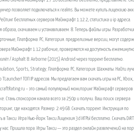
 можно скачать майнкрафт 1.7.10 абсолютно бесплатно, представляете. Ск
унчер позволяет подключаться к realms. Вы можете купить лицензию акк
ейтинг бесплатных серверов Майнкрафт 1.12.2, статистика и ip адреса.
ия образа, скачиваем и устанавливаем. 8. Теперь файлы игры. Разработчи
арточные; Платформа: PC; Категория. предрелизные версии, могут содерж
рвера Майнкрафт 1.12 рабочие, проверяются на доступность ежеминутно
злёт / Asphalt 8: Airborne (2015) Android через торрент бесплатно.
Simulation, Sports, Strategy; Платформа: PC; Категория: Шахматы. Найти лу
Launcher! ТОП IP адресов. Мы предлагаем вам скачать игры на PC, Xbox, 
craftRating.ru – это самый популярный мониторинг Майнкрафт серверов 
иже. Стань спонсором канала всего за 250р и получи. Ваш поиск сервера
ринг, где находятся. Размер: 2.49 GB. Скачать торрент. Инструкция по
ать в Такси: Игра Нью-Йорк Такси Лицензия 3d ИГРЫ бесплатно. Скачать DiRT 
у нас. Пришла пора. Игры Такси — это раздел онлайн развлечений на пор