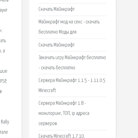
ачать
Скачать Майнкрафт
аунт
Майнкрафт мод на секс - скачать
к:
бесплатно Моды для.
ать
Скачать Майнкрафт
, а
Закачать игру Майнкрафт бесплатно
- скачать бесплатно.
чшие
Сервера Майнкрафт 1.1.5 - 1.11.0.5
PSP,
Minecraft
в
Сервера Майнкрафт 1.8 -
мониторинг, ТОП, ip адреса
Rally
серверов.
тале
Скачать Minecraft 1.7.10.