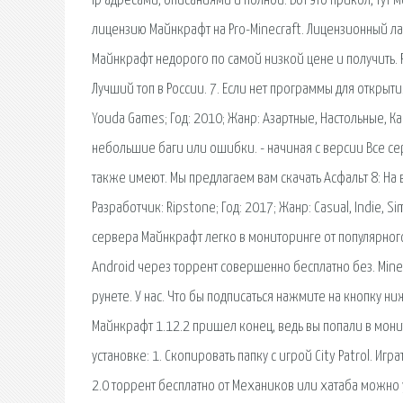
ip адресами, описаниями и полной. Вот это прикол, тут
лицензию Майнкрафт на Pro-Minecraft. Лицензионный ла
Майнкрафт недорого по самой низкой цене и получить. Р
Лучший топ в России. 7. Если нет программы для открыт
Youda Games; Год: 2010; Жанр: Азартные, Настольные, К
небольшие баги или ошибки. - начиная с версии Все се
также имеют. Мы предлагаем вам скачать Асфальт 8: На в
Разработчик: Ripstone; Год: 2017; Жанр: Casual, Indie, 
сервера Майнкрафт легко в мониторинге от популярного T
Android через торрент совершенно бесплатно без. Mine
рунете. У нас. Что бы подписаться нажмите на кнопку н
Майнкрафт 1.12.2 пришел конец, ведь вы попали в монито
установке: 1. Скопировать папку с игрой City Patrol. Игр
2.0 торрент бесплатно от Механиков или хатаба можно 