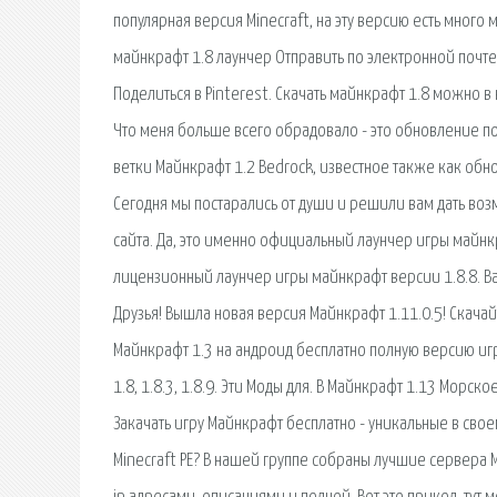
популярная версия Minecraft, на эту версию есть много
майнкрафт 1.8 лаунчер Отправить по электронной почте 
Поделиться в Pinterest. Скачать майнкрафт 1.8 можно в
Что меня больше всего обрадовало - это обновление п
ветки Майнкрафт 1.2 Bedrock, известное также как об
Сегодня мы постарались от души и решили вам дать воз
сайта. Да, это именно официальный лаунчер игры майнкр
лицензионный лаунчер игры майнкрафт версии 1.8.8. Ва
Друзья! Вышла новая версия Майнкрафт 1.11.0.5! Скач
Майнкрафт 1.3 на андроид бесплатно полную версию игр
1.8, 1.8.3, 1.8.9. Эти Моды для. В Майнкрафт 1.13 Мор
Закачать игру Майнкрафт бесплатно - уникальные в своем
Minecraft PE? В нашей группе собраны лучшие сервера 