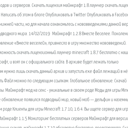
 модов и серверов. Скачать лицензия майнкрафт 1.8 лаунчер скачать лице
Написать об этом в блоге Опубликовать в Twitter Опубликовать в Facebo
 нижней части, но для начала ознакомьтесь с нововведениями данной ве
одводного мира. 14/02/2019 · Майнкрафт 1.2.8 Вместе Веселее. Поколен
новление «Вместе веселей», привнесло в игру множество нововведений.
можность скачать лицензионный лаунчер minecraft 1.8.7 бесплатно с на
афт, и взят он с официального сайта. В архиве будет лежать только
м нужно лишь скачать данный архив и запустить exe файл лежащий в нё
айть Файл можно по следующим ссылкам. Глобальное обновление. Скачай
ы. Майнкрафт мод на секс - уникальные в своем роде Моды для игры Min
ское обновление появился подводный мир, новый моб — дельфин и наземн
 роде Клиенты для игры Minecraft 1.7.10, 1.6.4. Вы ищете сервер для иг
Майнкрафт 1.1.5 Мониторинг бесплатных серверов Майнкрафт для версии