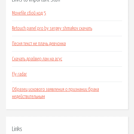
Movefile сбой код 5
Retouch panel pro by sergey shmakov скачать
Песня текст не плачь девчонка
Скачать драйвер лан на асус
Fly radar
Образец искового заявления о признании брака
недействительным
Links