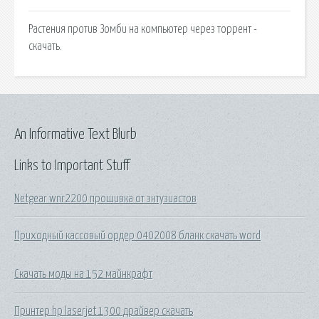
Растения против Зомби на компьютер через торрент -
скачать.
An Informative Text Blurb
Links to Important Stuff
Netgear wnr2200 прошивка от энтузиастов
Приходный кассовый ордер 0402008 бланк скачать word
Скачать моды на 152 майнкрафт
Принтер hp laserjet 1300 драйвер скачать