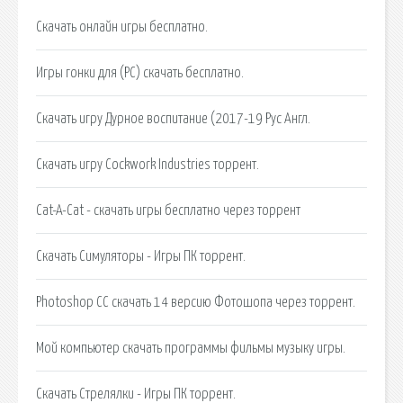
Скачать онлайн игры бесплатно.
Игры гонки для (PC) скачать бесплатно.
Скачать игру Дурное воспитание (2017-19 Рус Англ.
Скачать игру Cockwork Industries торрент.
Cat-A-Cat - скачать игры бесплатно через торрент
Скачать Симуляторы - Игры ПК торрент.
Photoshop CC скачать 14 версию Фотошопа через торрент.
Мой компьютер скачать программы фильмы музыку игры.
Скачать Стрелялки - Игры ПК торрент.