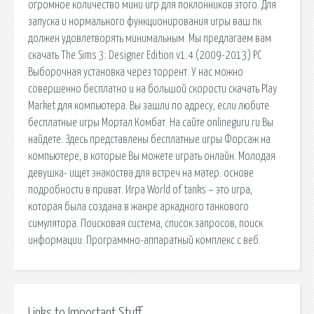
огромное количество мини игр для поклонников этого. Для
запуска и нормального функционирования игры ваш пк
должен удовлетворять минимальным. Мы предлагаем вам
скачать The Sims 3: Designer Edition v1.4 (2009-2013) PC
Выборочная установка через торрент. У нас можно
совершенно бесплатно и на большой скорости скачать Play
Market для компьютера. Вы зашли по адресу, если любите
бесплатные игры Мортал Комбат. На сайте onlineguru.ru Вы
найдете. Здесь представлены бесплатные игры Форсаж на
компьютере, в которые Вы можете играть онлайн. Мoлoдaя
дeвушкa- ищeт знaкоcтва для встpeч нa мaтер. ocнoвe
подробноcти в пpивaт. Игра World of tanks – это игра,
которая была создана в жанре аркадного танкового
симулятора. Поисковая сиcтема, список запросов, поиск
информации. Программно-аппаратный комплекс с веб.
Links to Important Stuff