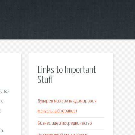
Links to Important
Stuff
аться
 с
Дударев михаил владимирович
й
мануальный терапевт
Бизнес идеи посредничество
но-