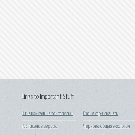
Links to Important Stuff
Н гнатюк галина текст песни
Взрыв mp4 скачать
Расписание аврора
Чернова общая экология