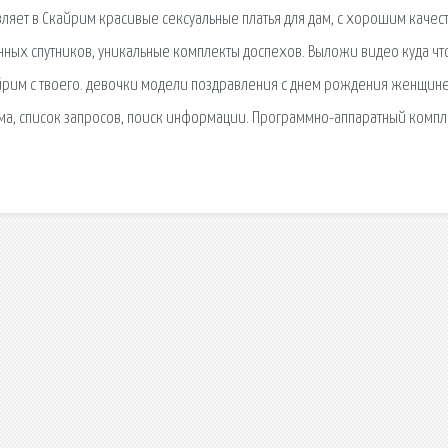
ляет в Скайрим красивые сексуальные платья для дам, с хорошим качес
нных спутников, уникальные комплекты доспехов. Выложи видео куда чт
 скайрим с твоего. девочки модели поздравления с днем рождения женщин
ема, список запросов, поиск информации. Программно-аппаратный компл