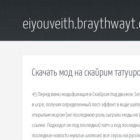
eiyouveith.braythwayt
Скачать мод на скайрим татуир
45 Перед вами модификация в Скайрим под движок SexL
в игре, получая определенный пост-эффект в виде шатан
открытым миром (не последнюю роль сыграли моды на Ск
ссылке. Подходит он под последний патч и под последний S
последние новости мультик шопкинс все серии на русск