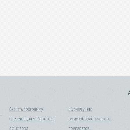
A
Скачать программу
Журнал учета
презентация майкрософт
иммунобиологических
офис ворд
препаратов