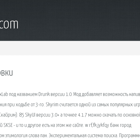
.com
овки
ab под названием Drunk версии 1.0. Мод добавляет возможность напив
ия при ходьбе от 3-го. Skyrim считается одной из самых популярных игр
айрим). 85 SkyUI версии 3.0+ а точнее 4.1.7 можно скачать по основно
KSE - и то и другое есть на этом же сайте. w rf,fk jykfqy банк город
ом этимология слова пан. Экспериментальная система поиска. Программ