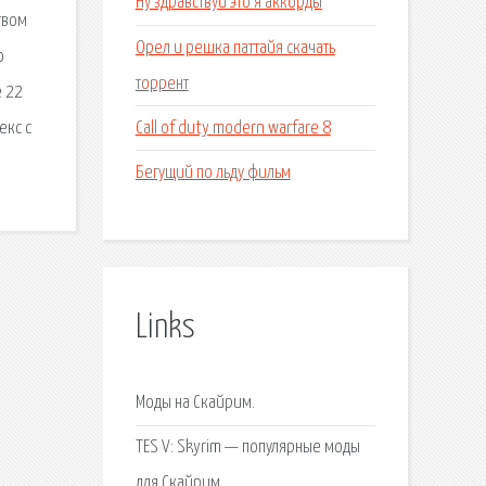
Ну здравствуй это я аккорды
твом
Орел и решка паттайя скачать
о
торрент
е 22
Call of duty modern warfare 8
екс с
Бегущий по льду фильм
Links
Моды на Скайрим.
TES V: Skyrim — популярные моды
для Скайрим.