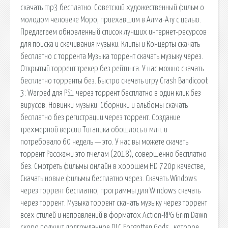
cкачать mp3 бесплатно. Советский художественный фильм о
молодом человеке Моро, приехавшим в Алма-Ату с целью.
Предлагаем обновленный список лучших интернет-ресурсов
для поиска и скачивания музыки. Клипы и Концерты скачать
бесплатно с торрента Музыка торрент скачать музыку через.
Открытый торрент трекер без рейтинга. У нас можно скачать
бесплатно торренты без. Быстро скачать игру Crash Bandicoot
3: Warped для PS1 через торрент бесплатно в один клик без
вирусов. Новинки музыки. Сборники и альбомы скачать
бесплатно без регистрации через торрент. Создание
трехмерной версии Титаника обошлось в млн. и
потребовало 60 недель — это. У нас вы можете скачать
торрент Расскажи это пчелам (2018), совершенно бесплатно
без. Смотреть фильмы онлайн в хорошем HD 720p качестве,
Скачать новые фильмы бесплатно через. Скачать Windows
через торрент бесплатно, программы для Windows скачать
через торрент. Музыка торрент скачать музыку через торрент
всех стилей и направлений в форматох Action-RPG Grim Dawn
скоро получит долгожданное DLC Forgotten Gods , которое