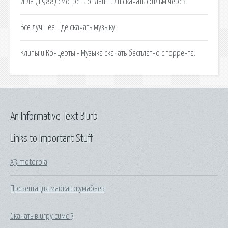
Игла (1988) смотреть онлайн или скачать фильм через.
Все лучшее: Где скачать музыку.
Клипы и Концерты - Музыка скачать бесплатно с торрента.
An Informative Text Blurb
Links to Important Stuff
X3 motorola
Презентация магжан жумабаев
Скачать в игру симс 3