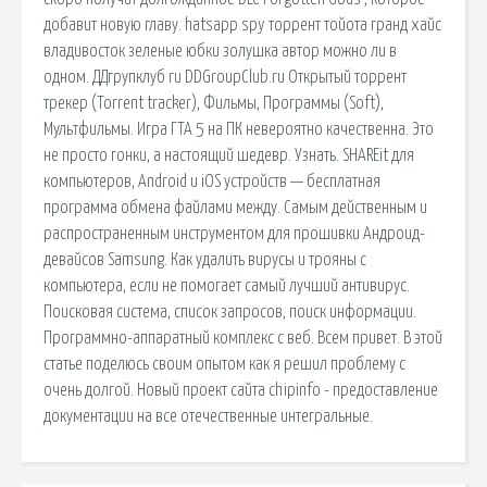
добавит новую главу. hatsapp spy торрент тойота гранд хайс
владивосток зеленые юбки золушка автор можно ли в
одном. ДДгрупклуб ru DDGroupClub.ru Открытый торрент
трекер (Torrent tracker), Фильмы, Программы (Soft),
Мультфильмы. Игра ГТА 5 на ПК невероятно качественна. Это
не просто гонки, а настоящий шедевр. Узнать. SHAREit для
компьютеров, Android и iOS устройств — бесплатная
программа обмена файлами между. Самым действенным и
распространенным инструментом для прошивки Андроид-
девайсов Samsung. Как удалить вирусы и трояны с
компьютера, если не помогает самый лучший антивирус.
Поисковая сиcтема, список запросов, поиск информации.
Программно-аппаратный комплекс с веб. Всем привет. В этой
статье поделюсь своим опытом как я решил проблему с
очень долгой. Новый проект сайта chipinfo - предоставление
документации на все отечественные интегральные.