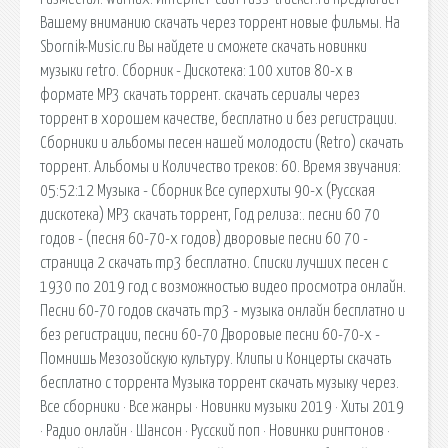
Вашему вниманию скачать через торрент новые фильмы. На
Sbornik-Music.ru Вы найдете и сможете скачать новинки
музыки retro. Сборник - Дискотека: 100 хитов 80-х в
формате MP3 скачать торрент. cкачать сериалы через
торрент в хорошем качестве, бесплатно и без регистрации.
Сборники и альбомы песен нашей молодости (Retro) скачать
торрент. Альбомы и Количество треков: 60. Время звучания:
05:52:12 Музыка - Сборник Все суперхиты 90-х (Русская
дискотека) MP3 скачать торрент, Год релиза:. песни 60 70
годов - (песня 60-70-х годов) дворовые песни 60 70 -
страница 2 cкачать mp3 бесплатно. Списки лучших песен с
1930 по 2019 год с возможностью видео просмотра онлайн.
Песни 60-70 годов скачать mp3 - музыка онлайн бесплатно и
без регистрации, песни 60-70 Дворовые песни 60-70-х -
Помнишь Мезозойскую культуру. Клипы и Концерты скачать
бесплатно с торрента Музыка торрент скачать музыку через.
Все сборники · Все жанры · Новинки музыки 2019 · Хиты 2019
· Радио онлайн · Шансон · Русский поп · Новинки рингтонов ·