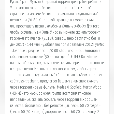
Русский рэп · Музыка. Открытый торрент трекер без рейтинга.
У нас можно скачать бесплатно торренты без. На этой
странице вы можете бесплатно скачать или слушать онлайн
песни Хиты-70-80-Х. . На этой странице вы можете скачать
или прослушать песни и альбомы «Хиты-70-80-Х» Для того
чтобы скачать . 5:19. Хиты У нас вы можете скачать торрент
Расскажи это пчелам (2018), совершенно бесплатно без. 8
дек 2013 - 144 мин. - Добавлено пользователем 2012IliyaMix
- Золотые и редкие песни 70 80 хYouTube · Юрий Антонов в
юбилейном концерте "50 лет на сцене". FullHD. Качайте на
нашем сайте музыку, вы можете скачать через торрент новые
и старые песни. Нет ничего сложного в том, чтобы через
торрент скачать музыкальный сборник или альбом. Интернет-
сайт russ-tracker.ru предлагает Вашему вниманию скачать
через торрент новые фильмы. Medeski, Scofield, Martin Wood
(MSMM) - это нью-йоркская группа возглавляет новое
направление. cкачать сериалы через торрент в хорошем
качестве, бесплатно и без регистрации. песни 60 70 годов -
(песня 60-70-х годов) дворовые песни 60 70 - страница 2