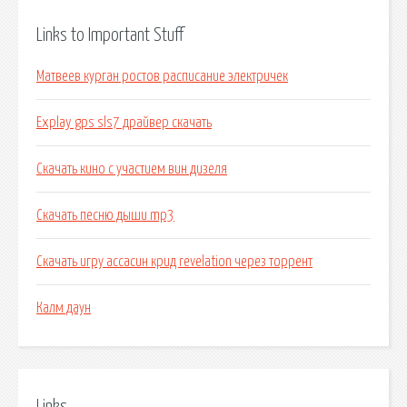
Links to Important Stuff
Матвеев курган ростов расписание электричек
Explay gps sls7 драйвер скачать
Скачать кино с участием вин дизеля
Скачать песню дыши mp3
Скачать игру ассасин крид revelation через торрент
Калм даун