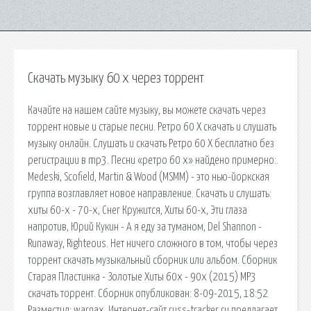
Скачать музыку 60 х через торрент
Качайте на нашем сайте музыку, вы можете скачать через
торрент новые и старые песни. Ретро 60 Х скачать и слушать
музыку онлайн. Cлушать и скачать Ретро 60 Х бесплатно без
регистрации в mp3. Песни «ретро 60 х» найдено примерно:.
Medeski, Scofield, Martin & Wood (MSMM) - это нью-йоркская
группа возглавляет новое направление. Скачать и слушать:
хиты 60-х - 70-х, Снег Кружится, Хиты 60-х, Эти глаза
напротив, Юрий Кукин - А я еду за туманом, Del Shannon -
Runaway, Righteous. Нет ничего сложного в том, чтобы через
торрент скачать музыкальный сборник или альбом. Сборник
Старая Пластинка - Золотые Хиты 60х - 90х (2015) MP3
скачать торрент. Сборник опубликован: 8-09-2015, 18:52
Разместил: warnax. Интернет-сайт russ-tracker.ru предлагает