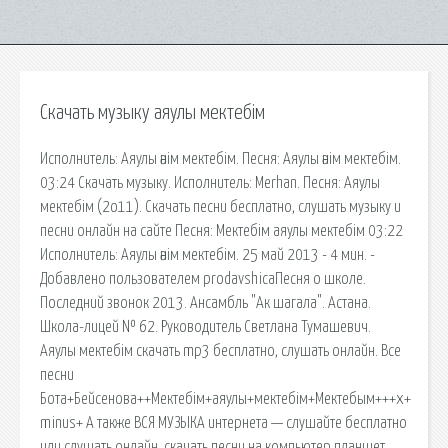
Скачать музыку аяулы мектебім
Исполнитель: Аяулы әнiм мектебім. Песня: Аяулы әнiм мектебім.
03:24 Скачать музыку. Исполнитель: Merhan. Песня: Аяулы
мектебім (2о11). Скачать песни бесплатно, слушать музыку и
песни онлайн на сайте Песня: Мектебім аяулы мектебім 03:22
Исполнитель: Аяулы әнiм мектебім. 25 май 2013 - 4 мин. -
Добавлено пользователем prodavshicaПесня о школе.
Последний звонок 2013. Ансамбль "Ак шагала". Астана.
Школа-лицей № 62. Руководитель Светлана Тумашевич.
Аяулы мектебім cкачать mp3 бесплатно, слушать онлайн. Все
песни
Бота+Бейсенова++Мектебім+аяулы+мектебім+Мектебым+++x+
minus+ А также ВСЯ МУЗЫКА интернета — слушайте бесплатно
или слушать онлайн, скачать песни на компьютер планшет