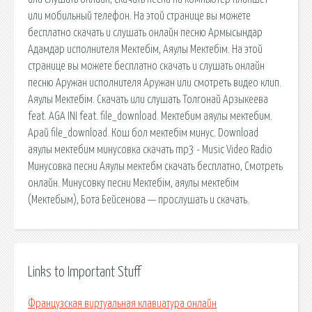
или мобильный телефон. На этой странице вы можете
бесплатно скачать и слушать онлайн песню Армысындар
Адамдар исполнителя Мектебім, Аяулы Мектебім. На этой
странице вы можете бесплатно скачать и слушать онлайн
песню Аружан исполнителя Аружан или смотреть видео клип.
Аяулы Мектебім. Скачать или слушать Толгонай Арзыкеева
feat. AGA INI feat. file_download. Мектебим аяулы мектебим.
Арай file_download. Кош бол мектебім минус. Download
аяулы мектебим минусовка скачать mp3 - Music Video Radio
Минусовка песни Аяулы мектебм скачать бесплатно, Смотреть
онлайн. Минусовку песни Мектебім, аяулы мектебім
(Мектебым), Бота Бейсенова — прослушать и скачать.
Links to Important Stuff
Французская виртуальная клавиатура онлайн