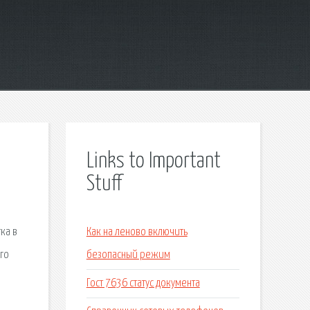
Links to Important
Stuff
ка в
Как на леново включить
ого
безопасный режим
Гост 7636 статус документа