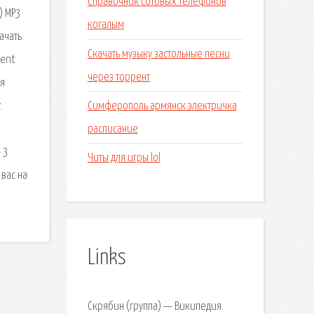
Справочник сотовых телефонов
) MP3
когалым
ачать
Скачать музыку застольные песни
rent
через торрент
ля
Симферополь армянск электричка
.
расписание
 3
Читы для игры lol
 вас на
Links
Скрябин (группа) — Википедия.