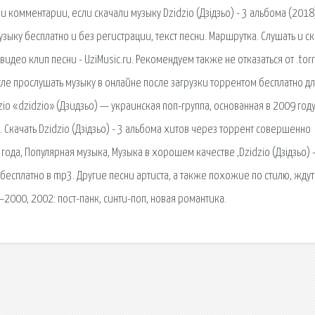
и комментарии, если скачали музыку Dzidzio (Дзідзьо) - 3 альбома (2018
узыку бесплатно и без регистрации, текст песни. Маршрутка. Слушать и ск
 видео клип песни - UziMusic.ru. Рекомендуем также не отказаться от .tor
осле прослушать музыку в онлайне после загрузки торрентом бесплатно д
io «dzidzio» (Дзидзьо) — украинская поп-группа, основанная в 2009 году
Скачать Dzidzio (Дзідзьо) - 3 альбома хитов через торрент совершенно
ода, Популярная музыка, Музыка в хорошем качестве ,Dzidzio (Дзідзьо) -
8 бесплатно в mp3. Другие песни артиста, а также похожие по стилю, ждут
2000, 2002: пост-панк, синти-поп, новая романтика.