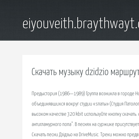
eiyouveith.braythwayt
Скачать музыку dzidzio маршру
Предыстория (1986—1989) Группа возникла в городе Но
объединявшихся вокруг студии «sпаты» (Студия Патоло
высоком качестве 320 kbit используйте кнопку скачать.
антигламурного попа". В песнях на суржике присутствуе
Скачать песни Дзідзьо на DriveMusic. Треки можно пред