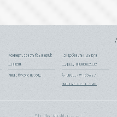
A
Конвертировать fb2 в epub
Как добавить музыку в
торрент
андроид приложение
Книга бухого народа
Активация windows 7
максимальная скачать
© Untitled. All rights reserved.