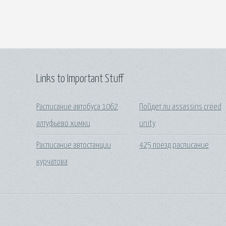
Links to Important Stuff
Расписание автобуса 1062
Пойдет ли assassins creed
алтуфьево химки
unity
Расписание автостанции
425 поезд расписание
курчатова