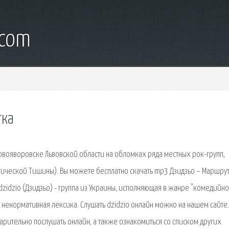
.com
тка
вояворовске Львовской области на обломках ряда местных рок-групп,
гической Тишины). Вы можете бесплатно скачать mp3 Дзидзьо – Маршрут
 dzidzio (Дзидзьо) - группа из Украины, исполняющая в жанре "комедийн
т ненормативная лексика. Слушать dzidzio онлайн можно на нашем сайте.
варительно послушать онлайн, а также ознакомиться со списком других