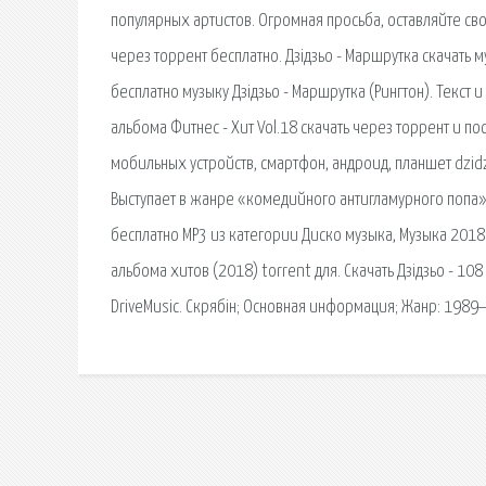
популярных артистов. Огромная просьба, оставляйте сво
через торрент бесплатно. Дзідзьо - Маршрутка скачать м
бесплатно музыку Дзідзьо - Маршрутка (Рингтон). Текст и
альбома Фитнес - Хит Vol.18 скачать через торрент и п
мобильных устройств, смартфон, андроид, планшет dzidz
Выступает в жанре «комедийного антигламурного попа». 
бесплатно MP3 из категории Диско музыка, Музыка 2018 г
альбома хитов (2018) torrent для. Скачать Дзідзьо - 10
DriveMusic. Скрябін; Основная информация; Жанр: 1989—