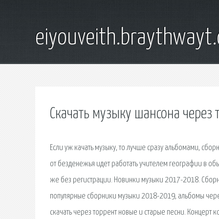
eiyouveith.braythwayt
Скачать музыку шансона через 
Если уж качать музыку, то лучше сразу альбомами, сбо
от безденежья идет работать учителем географии в обыч
же без регистрации. Новинки музыки 2017-2018. Сборн
популярные сборники музыки 2018-2019, альбомы через
скачать через торрент новые и старые песни. Концерт