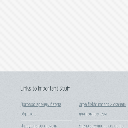
Links to Important Stuff
Договор аренды батута
Игра fieldrunners 2 скачать
образец
для компьютера
Игра донстар скачать
Елена семушина солистка