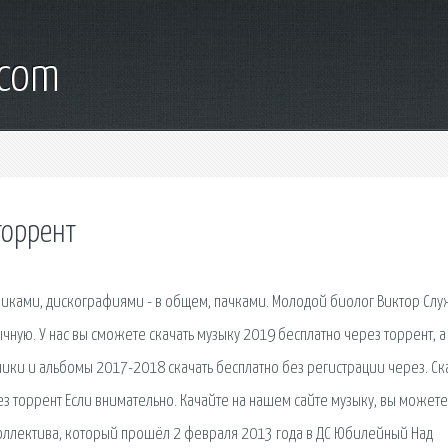
.com
торрент
рниками, дискографиями - в общем, пачками. Молодой биолог Виктор Сл
ную. У нас вы сможете скачать музыку 2019 бесплатно через торрент, а
ики и альбомы 2017-2018 скачать бесплатно без регистрации через. Ск
 торрент Если внимательно. Качайте на нашем сайте музыку, вы можете
 коллектива, который прошёл 2 февраля 2013 года в ДС Юбилейный Над