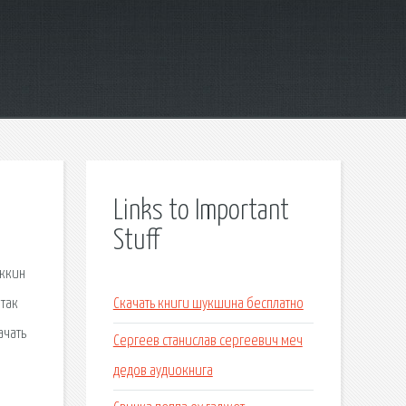
Links to Important
Stuff
ужкин
 так
Скачать книги шукшина бесплатно
ачать
Сергеев станислав сергеевич меч
дедов аудиокнига