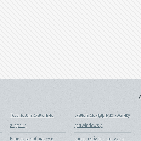
A
Toca nature скачать на
Скачать стандартную косынку
андроид
для windows 7
Конверты любимому в
Виолетта бабич книга для