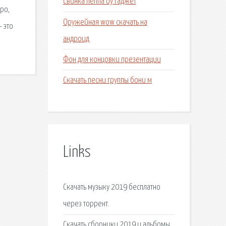
Свинка пеппа оу гаджет
ро,
Оружейная wow скачать на
- это
андроид
Фон для концовки презентации
Скачать песни группы бони м
Links
Скачать музыку 2019 бесплатно
через торрент.
Скачать сборники 2019 и альбомы