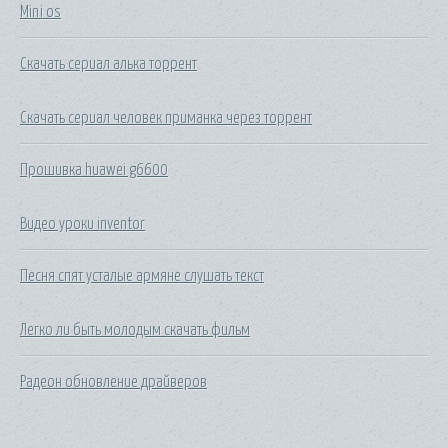
Mini os
Скачать сериал алька торрент
Скачать сериал человек приманка через торрент
Прошивка huawei g6600
Видео уроки inventor
Песня спят усталые армяне слушать текст
Легко ли быть молодым скачать фильм
Радеон обновление драйверов