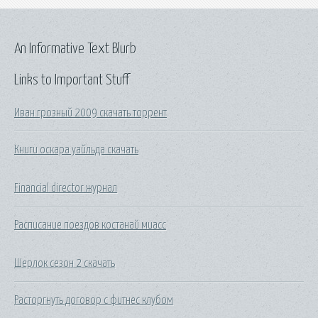
An Informative Text Blurb
Links to Important Stuff
Иван грозный 2009 скачать торрент
Книги оскара уайльда скачать
Financial director журнал
Расписание поездов костанай миасс
Шерлок сезон 2 скачать
Расторгнуть договор с фитнес клубом