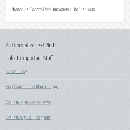
/Классика: Толстой Лев Николаевич. Война и мир.
An Informative Text Blurb
Links to Important Stuff
Бук принт ру
Angel sarah mclachlan аккорды
Скачать картинку на метле
Скачать avg 2015 торрент