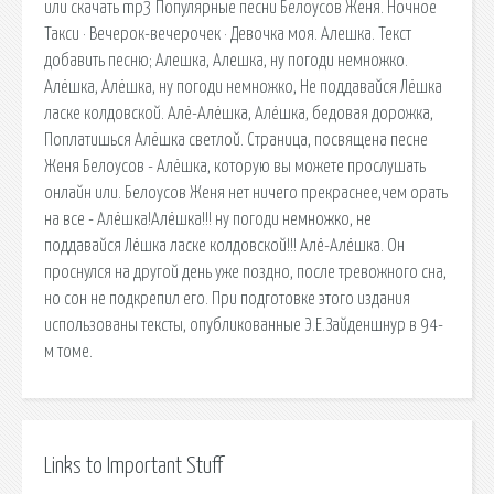
или скачать mp3 Популярные песни Белоусов Женя. Ночное
Такси · Вечерок-вечерочек · Девочка моя. Алешка. Текст
добавить песню; Алешка, Алешка, ну погоди немножко.
Алёшка, Алёшка, ну погоди немножко, Не поддавайся Лёшка
ласке колдовской. Алё-Алёшка, Алёшка, бедовая дорожка,
Поплатишься Алёшка светлой. Страница, посвящена песне
Женя Белоусов - Алёшка, которую вы можете прослушать
онлайн или. Белоусов Женя нет ничего прекраснее,чем орать
на все - Алёшка!Алёшка!!! ну погоди немножко, не
поддавайся Лёшка ласке колдовской!!! Алё-Алёшка. Он
проснулся на другой день уже поздно, после тревожного сна,
но сон не подкрепил его. При подготовке этого издания
использованы тексты, опубликованные Э.Е.Зайденшнур в 94-
м томе.
Links to Important Stuff