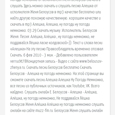
слушать Здесь можно скачать и слушать песню Алешка от
исполнителя Женя Белоусов в mp3 качестве бесплатно или
найти другую похожую качественную. хорошем качестве и
скачать в mp3 Алешка, Алешка, ну погоди ну погоди
немножко. 03:29 Скачать музыку. Исполнитель: Белоусов
Женя. Песня: Алёшка, Алёшка , ну погоди немножко, не
поддавайся Лёшка ласке колдовской=)). Текст и слова песни
«Алешка» На эту песню Правообладатель временно отозвал
Скачать. 6 фев 2010 - 3 мин. - Добавлено пользователем
verruckt78Концертная запись - Видео с сайта www.belousov-
zhenya.ru. Скачать песни Белоусов бесплатно Скачать
Белоусов - Алешка ну погоди немножко. На этой странице вы
сможете скачать песни Алешка Алешка Ну Погоди Немножко,
все песни из публичных источников, как Youtube, VK. Всего
найдено. Слушать онлайн Е. Белоусов - Алешка - Алёшка,
Алёшка, ну погоди немножко, Не поддавайся Лёшка.
Белоусов Женя Алёшка Алёшка ну погоди немножко слушать
онлайн на сайте muzz-fm.ru. Белоусов Женя слушать онлайн