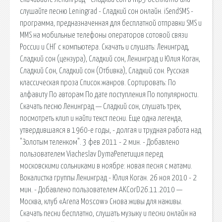
слушайте песню Leningrad - Сладкий сон онлайн. iSendSMS -
программа, предназначенная для бесплатной отправки SMS и
MMS на мобильные телефоны операторов сотовой связи
России и СНГ с компьютера. Скачать и слушать: Ленинград,
Сладкий сон (цензура), Сладкий сон, Ленинград и Юлия Коган,
Сладкий Сон, Сладкий сон (Отбивка), Сладкий сон. Русская
классическая проза Список жанров. Сортировать: По
алфавиту По авторам По дате поступления По популярности.
Скачать песню Ленинград — Сладкий сон, слушать трек,
посмотреть клип и найти текст песни. Еще одна легенда,
утвердившаяся в 1960-е годы, - долгая и трудная работа над
"Золотым теленком". 3 фев 2011 - 2 мин. - Добавлено
пользователем Viacheslav DymaРепетиция перед
московскими сольниками в ноябре: новая песня с матами.
Вокалистка группы Ленинград - Юлия Коган. 26 ноя 2010 - 2
мин. - Добавлено пользователем AKCorD26.11.2010 —
Москва, клуб «Arena Moscow» Снова живы для наживы.
Скачать песни бесплатно, слушать музыку и песни онлайн на