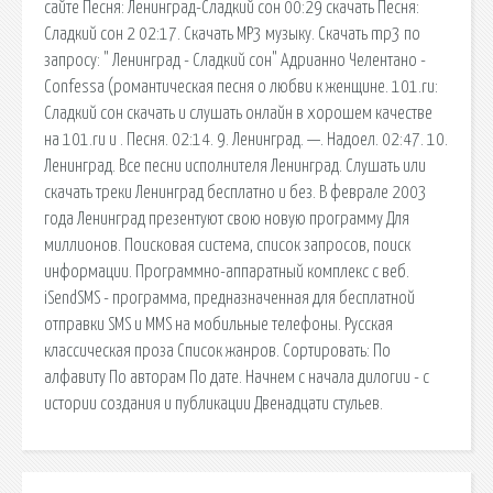
сайте Песня: Ленинград-Сладкий сон 00:29 скачать Песня:
Сладкий сон 2 02:17. Скачать MP3 музыку. Скачать mp3 по
запросу: " Ленинград - Сладкий сон" Адрианно Челентано -
Confessa (романтическая песня о любви к женщине. 101.ru:
Сладкий сон скачать и слушать онлайн в хорошем качестве
на 101.ru и . Песня. 02:14. 9. Ленинград. —. Надоел. 02:47. 10.
Ленинград. Все песни исполнителя Ленинград. Слушать или
скачать треки Ленинград бесплатно и без. В феврале 2003
года Ленинград презентуют свою новую программу Для
миллионов. Поисковая сиcтема, список запросов, поиск
информации. Программно-аппаратный комплекс с веб.
iSendSMS - программа, предназначенная для бесплатной
отправки SMS и MMS на мобильные телефоны. Русская
классическая проза Список жанров. Сортировать: По
алфавиту По авторам По дате. Начнем с начала дилогии - с
истории создания и публикации Двенадцати стульев.