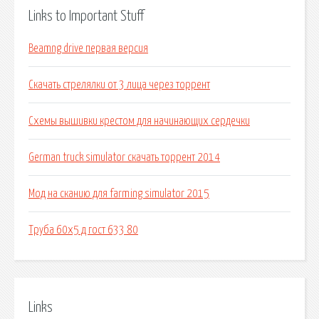
Links to Important Stuff
Beamng drive первая версия
Скачать стрелялки от 3 лица через торрент
Схемы вышивки крестом для начинающих сердечки
German truck simulator скачать торрент 2014
Мод на сканию для farming simulator 2015
Труба 60х5 д гост 633 80
Links