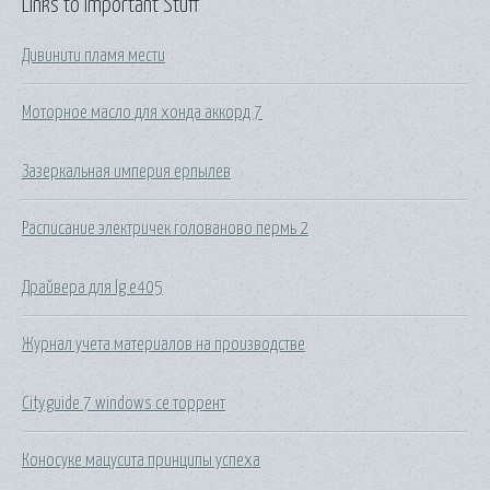
Links to Important Stuff
Дивинити пламя мести
Моторное масло для хонда аккорд 7
Зазеркальная империя ерпылев
Расписание электричек голованово пермь 2
Драйвера для lg e405
Журнал учета материалов на производстве
Cityguide 7 windows ce торрент
Коносуке мацусита принципы успеха