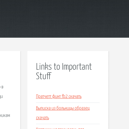
Links to Important
Stuff
 в
ди
Пратчетт финт fb2 скачать
Выписка из больницы образец
 никам
скачать