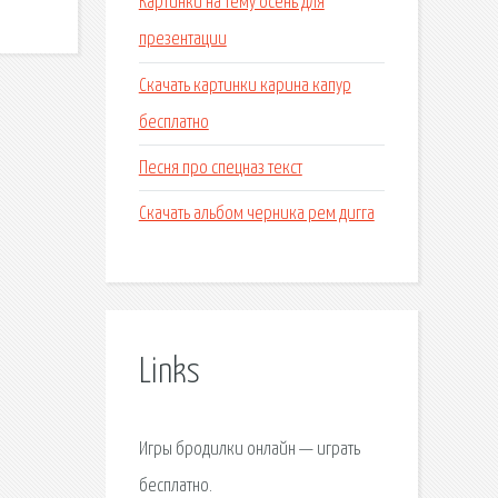
Картинки на тему осень для
презентации
Скачать картинки карина капур
бесплатно
Песня про спецназ текст
Скачать альбом черника рем дигга
Links
Игры бродилки онлайн — играть
бесплатно.