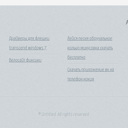
A
Драйверы для флешки
Лейся песня обручальное
transcend windows 7
кольцо минусовка скачать
бесплатно
о
Велосайт фиксики
Скачать приложение вк на
телефон нокия
© Untitled. All rights reserved.