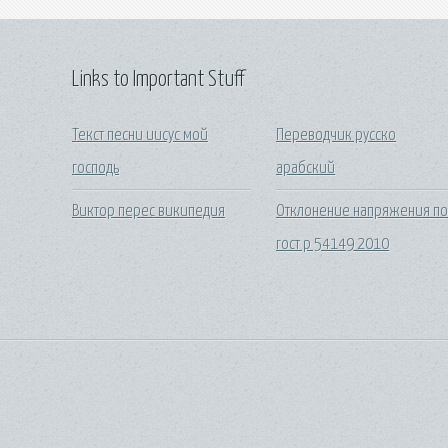
Links to Important Stuff
Текст песни иисус мой
Переводчик русско
господь
арабский
Виктор перес википедия
Отклонение напряжения п
гост р 54149 2010