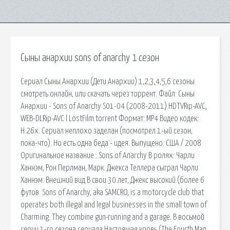
Сыны анархии sons of anarchy 1 сезон
Сериал Сыны Анархии (Дети Анархии) 1,2,3,4,5,6 сезоны
смотреть онлайн, или скачать через торрент. Файл: Сыны
Анархии - Sons of Anarchy S01-04 (2008-2011) HDTVRip-AVC,
WEB-DLRip-AVC l LostFilm.torrent Формат: MP4 Видео кодек:
H.26x. Сериал неплохо заделан (посмотрел 1-ый сезон,
пока-что). Но есть одна беда - идея. Выпущено: США / 2008
Оригинальное название : Sons of Anarchy В ролях: Чарли
Ханнэм, Рон Перлман, Марк. Джекса Теллера сыграл Чарли
Ханнэм. Внешний вид В свои 30 лет, Джекс высокий (более 6
футов. Sons of Anarchy, aka SAMCRO, is a motorcycle club that
operates both illegal and legal businesses in the small town of
Charming. They combine gun-running and a garage. В восьмой
серии 1-го сезона сериала Настоящая кровь (The Fourth Man