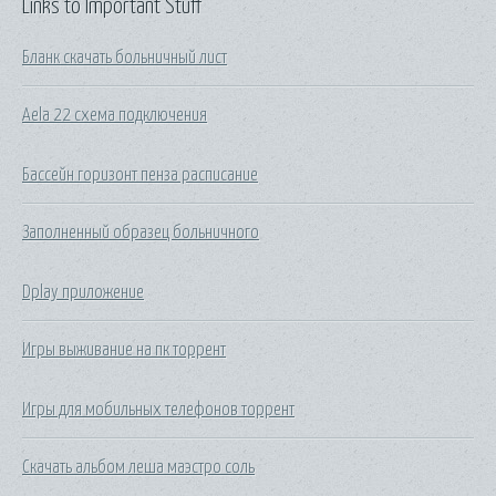
Links to Important Stuff
Бланк скачать больничный лист
Aela 22 схема подключения
Бассейн горизонт пенза расписание
Заполненный образец больничного
Dplay приложение
Игры выживание на пк торрент
Игры для мобильных телефонов торрент
Скачать альбом леша маэстро соль