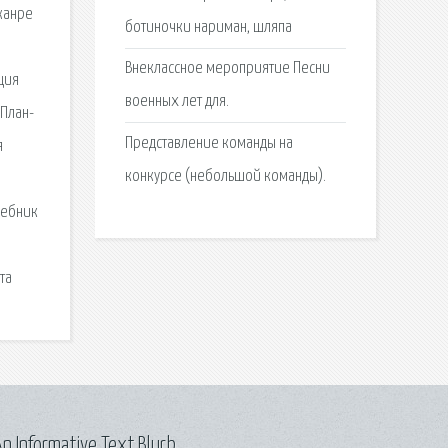
жанре
ботиночки нариман, шляпа
Внеклассное мероприятие Песни
ция
военных лет для.
 План-
Представление команды на
я
конкурсе (небольшой команды).
шебник
та
n Informative Text Blurb