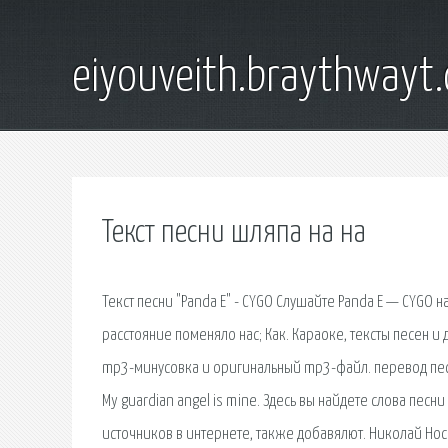
eiyouveith.braythwayt
Текст песни шляпа на на
Текст песни "Panda E" - CYGO Слушайте Panda E — CYGO н
расстояние поменяло нас; Как. Караоке, тексты песен и
mp3-минусовка и оригинальный mp3-файл. перевод песни
My guardian angel is mine. Здесь вы найдете слова песн
источников в интернете, также добавялют. Николай Нос