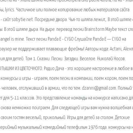
песни На на - Упала шляпа можно просмотреть или распечатать, На на - Упа
бы, lyrics. Частичное или полное копирование любых материалов сайта
сайт sobytie.net. Посредине двора. Чья-то шляпа лежит,. В этой шляпе с
. В этой шляпе дыра. На дыре. перевод песни Brainstorm Maybe текст сло
angel is mine. Текст песни Panda E - CYGO Слушайте Panda E — CYGO на
браузер не поддерживает плавающие фреймы! Авторы кода: Actani, Ale
 для детей. Том 1. Сказки. Песни. Загадки. Веселое. Николай Носов.
РОТЫШКИ ИЗ ЦВЕТОЧНОГО. Радио Дача - это хорошее настроение в любое 
 конкурсы и игры - играем, поем песни в компании, поем хором, поем п
- человек, отслуживший в армии, что по тем. dzanni@gmail.com. Полный 
 для 5-11 классов. Это представление команды на конкурсе написано д
и снова немножко поиграем. Для следующей игры вам нужна волшебная 
воим гостям веселый, прикольный. Игры для детей за столом. Детские
хсерийный музыкальный комедийный телефильм 1976 года. конкурсы на 