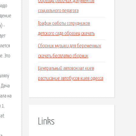
Образцы рабочих документов
надо
социального педагога
ждение
График работы сотрудников
) -
детского сада образец скачать
дет
Сборник музыки для беременных
елется
скачать бесплатно сборник
е. Это
Центральный автовокзал киев
шляпу
расписание автобусов киев одесса
 Дача
ала на
 1.
at.
Links