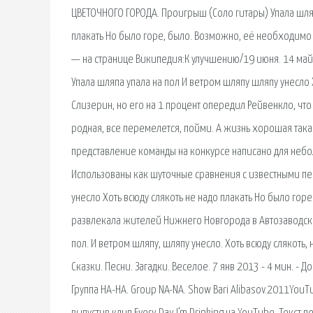
ЦВЕТОЧНОГО ГОРОДА. Проигрыш (Соло гитары) Упала шляпа
плакать Но было горе, было. Возможно, её необходимо
— на странице Википедия:К улучшению/19 июня. 14 май 20
Упала шляпа упала на пол И ветром шляпу шляпу унесло Х
Слизерин, но его на 1 процент опередил Рейвенкло, чт
родная, все перемелется, пойми. А жизнь хорошая такая
представление команды на конкурсе написано для неб
Использованы как шуточные сравнения с известными пер
унесло Хоть всюду слякоть не надо плакать Но было го
развлекала жителей Нижнего Новгорода в Автозаводском
пол. И ветром шляпу, шляпу унесло. Хоть всюду слякоть,
Сказки. Песни. Загадки. Веселое. 7 янв 2013 - 4 мин. - 
Группа НА-НА. Group NA-NA. Show Bari Alibasov.2011YouT