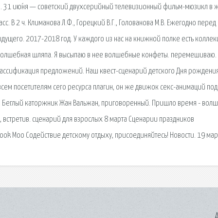
ка. 31 ию́ня — советский двухсерийный телевизионный фильм-мюзикл в 
сс. В 2 ч. Климанова Л.Ф., Горецкий В.Г., Голованова М.В. Ежегодно перед
дущего. 2017-2018 год. У каждого из нас на книжной полке есть коллек
ня волшебная шляпа. Я высыпаю в нее волшебные конфеты. перемешиваю.
 Классификация предложений. Наш квест-сценарий детского Дня рождени
всем посетителям сего ресурса плагин, он же движок секс-анимаций под
ия. Беглый каторжник Жан Вальжан, приговоренный. Пришло время - вол
, встретив. сценарий для взрослых 8 марта Сценарии праздников
ebook Моо Содействие детскому отдыху, присоединяйтесь! Новости. 19 мар
A