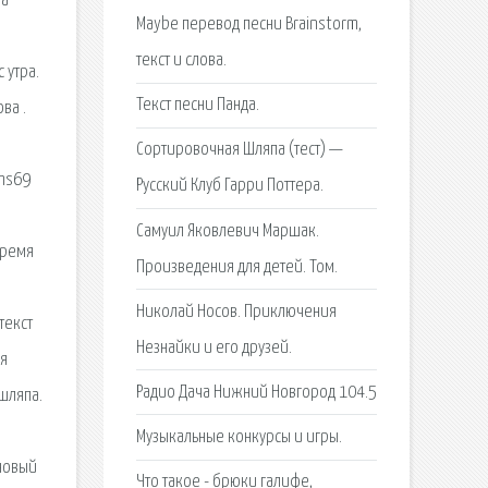
ла
Maybe перевод песни Brainstorm,
текст и слова.
 утра.
Текст песни Панда.
ва .
Сортировочная Шляпа (тест) —
xms69
Русский Клуб Гарри Поттера.
Самуил Яковлевич Маршак.
время
Произведения для детей. Том.
о
Николай Носов. Приключения
текст
Незнайки и его друзей.
ля
Радио Дача Нижний Новгород 104.5
шляпа.
Музыкальные конкурсы и игры.
новый
Что такое - брюки галифе,