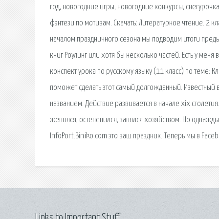
год, новогодние игры, новогодние конкурсы, снегуроч
фэнтези по мотивам. Скачать: Литературное чтение. 2 кла
началом праздничного сезона мы подводим итоги преды
книг Роулинг или хотя бы несколько частей. Есть у ме
конспект урока по русскому языку (11 класс) по теме:
поможет сделать этот самый долгожданный. Известный 
названием. Действие развивается в начале xix столет
женился, остепенился, занялся хозяйством. Но однажды
InfoPort.Biniko.com это ваш праздник. Теперь мы в Fac
Links to Important Stuff