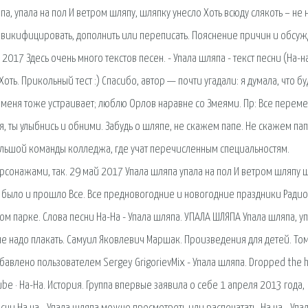
, упала на пол И ветром шляпу, шляпку унесло Хоть всюду слякоть – не 
 викифицировать, дополнить или переписать. Пояснение причин и обсу
17 Здесь очень много текстов песен. - Упала шляпа - текст песни (На-на
оть. Прикольный тест :) Спасибо, автор — почти угадали: я думала, что бу
о меня тоже устраивает; люблю Орлов наравне со Змеями. Пр: Все перем
, ты улыбнись и обними. Забудь о шляпе, не скажем папе. Не скажем пап
ольшой команды колледжа, где учат перечисленным специальностям.
сонажами, так. 29 май 2017 Упала шляпа упала на пол И ветром шляпу 
ре было и прошло Все. Все предновогодние и новогодние праздники Радио
 парке. Слова песни На-На - Упала шляпа. УПАЛА ШЛЯПА Упала шляпа, уп
 не надо плакать. Самуил Яковлевич Маршак. Произведения для детей. Том
Добавлено пользователем Sergey GrigorievMix - Упала шляпа. Dropped the h
ube · На-На. История. Группа впервые заявила о себе 1 апреля 2013 года,