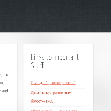
Links to Important
Stuff
м, как
ки,
Самиздат бирюк зверь лютый
 land
Храм в мцыри расписание
богослужений