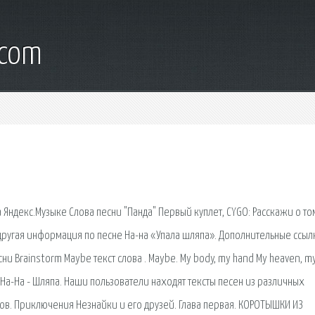
.com
а Яндекс.Музыке Слова песни "Панда" Первый куплет, CYGO: Расскажи о то
 другая информация по песне На-на «Упала шляпа». Дополнительные ссыл
 Brainstorm Maybe текст слова . Maybе. My body, my hand My heaven, my
и На-На - Шляпа. Наши пользователи находят тексты песен из различных
ов. Приключения Незнайки и его друзей. Глава первая. КОРОТЫШКИ ИЗ