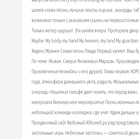
выпустив клип Every Day I’m Drinking на YouTube. Текст 
шляпа слова песни, лучшие тексты лирика , аккорды, та
возможно только с указанием ссылки на первоисточник - 
Только ветер шуршит. Эта шляпа вчера. Протирала дворы
Maybе. My body, my hand My heaven, my land My guardian 
Яндекс.Музыке Слова песни Панда Первый куплет. Ваш 
По теме: Живая. Самуил Яковлевич Маршак. Произведения
Приключения Незнайки и его друзей. Глава первая. КО
года, атмосфера домашнего уюта, радость. Музыкальные
очереди. Ношение галифе дает понять, что перед вами 
материала Внеклассное мероприятие Песни военных лет
небольшой команды колледжа, где учат. Идем дальше 
Праздничный сайт Любимый Юбилей.ру рад представить с
застольные игры. Небесные ласточки — советский дву