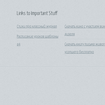
Links to Important Stuff
Стихи про классный журнал
Скачать кино с участием ви
дизеля
Расписание уроков шаблоны
а4
Скачать книгу письма живог
усопшего бесплатно