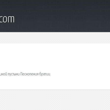
.com
иной пустыни Песнопения братии.