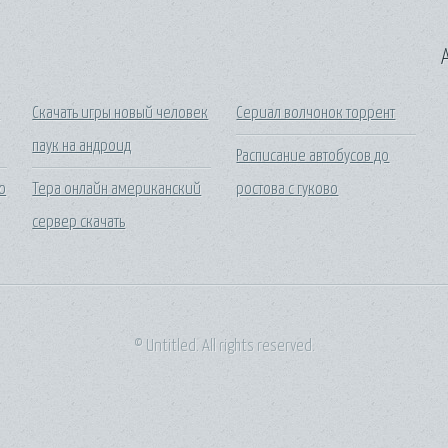
A
н
Скачать игры новый человек
Сериал волчонок торрент
паук на андроид
Расписание автобусов до
о
Тера онлайн американский
ростова с гуково
сервер скачать
© Untitled. All rights reserved.