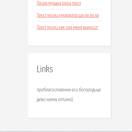
Песня музыка река текст
Текст песни кукарелла ша ла ла ла
Текст песни как она меня выносит
Links
преблагословенна еси богородице
дево напев оптиной.