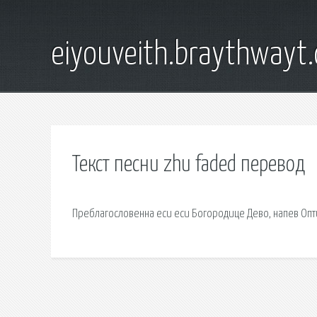
eiyouveith.braythwayt
Текст песни zhu faded перевод
Преблагословенна еси еси Богородице Дево, напев Опт