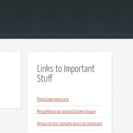
Links to Important
Stuff
Радиоавтоматика
Решебник на английскому языку
Игры на псп скачать миссия дарвина