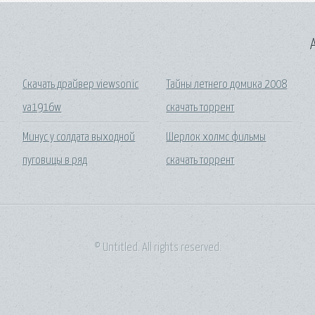
A
Скачать драйвер viewsonic
Тайны летнего домика 2008
va1916w
скачать торрент
Минус у солдата выходной
Шерлок холмс фильмы
пуговицы в ряд
скачать торрент
© Untitled. All rights reserved.