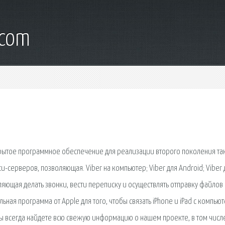
.com
открытое программное обеспечение для реализации второго поколения та
-серверов, позволяющая. Viber на компьютер; Viber для Android; Viber 
воляющая делать звонки, вести переписку и осуществлять отправку файлов
ная программа от Apple для того, чтобы связать iPhone и iPad с компью
Вы всегда найдете всю свежую информацию о нашем проекте, в том числ