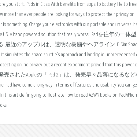
 you start. iPads in Class With benefits from apps to battery life to free
ow more than ever people are looking for ways to protect their privacy onli
or is something. Charge your electronics with our portable and universal h
e in the US. A hand powered solution that really works. iPadを往年の
最近のアップルは、透明な樹脂やヘアライン. F-Sim Spac
ces. It simulates the space shuttle’s approach and landing in unprecedented 
protecting online privacy, but a recent experiment proved that this power
国内で先行発売されたAppleの「iPad 2」は、発売早々品薄になるな
come a long way in terms of features and usability. You can ge
In this article I’m going to illustrate how to read AZW3 books on iPad/iPho
ooks