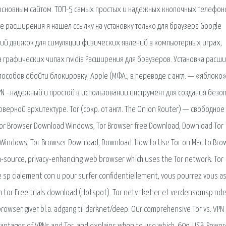
 основным сайтом. ТОП-5 самых простых и надежных кнопочных телефон
е расширения я нашел ссылку на установку только для браузера Google
кий движок для симуляции физических явлений в компьютерных играх,
 графических чипах nvidia Расширения для браузеров. Установка расш
пособов обойти блокировку. Apple (МФА:, в переводе с англ. — «яблоко
N - надежный и простой в использовании инструмент для создания безо
рверной архитектуре. Tor (сокр. от англ. The Onion Router) — свободное
r Browser Download Windows, Tor Browser free Download, Download Tor
 Windows, Tor Browser Download, Download. How to Use Tor on Mac to Bro
source, privacy-enhancing web browser which uses the Tor network. Tor
 sp cialement con u pour surfer confidentiellement, vous pourrez vous a
s vpn tor Free trials download (Hotspot). Tor netv rket er et verdensomsp n
 browser giver bl.a. adgang til darknet/deep. Our comprehensive Tor vs. VPN