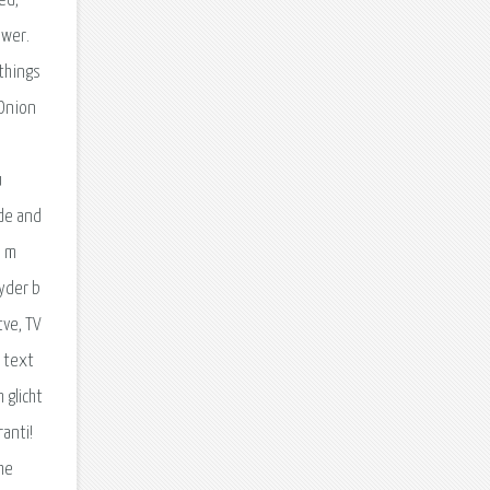
ed,
ower.
 things
 Onion
u
de and
i m
byder b
tve, TV
e text
 glicht
anti!
he