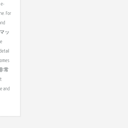
 e-
ne. For
and
一体型マッ
e
detail
 comes
ど非常
t
ne and