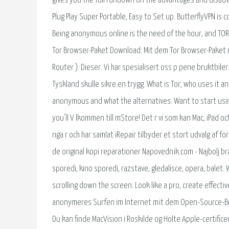
gives you the full rundown on the advantages and disadv
Plug Play Super Portable, Easy to Set up. ButterflyVPN is c
Being anonymous online is the need of the hour, and TOR 
Tor Browser-Paket Download: Mit dem Tor Browser-Paket n
Router ). Dieser. Vi har spesialisert oss p pene bruktbile
Tyskland skulle sikre en trygg. What is Tor, who uses it an
anonymous and what the alternatives. Want to start usi
you'll V lkommen till mStore! Det r vi som kan Mac, iPad 
nga r och har samlat iRepair tilbyder et stort udvalg af 
de original kopi reparationer Napovednik.com - Najbolj b
sporedi, kino sporedi, razstave, gledalisce, opera, balet
scrolling down the screen. Look like a pro, create effecti
anonymeres Surfen im Internet mit dem Open-Source-Brows
Du kan finde MacVision i Roskilde og Holte Apple-certific