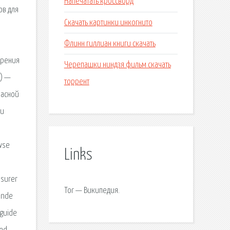
Напечатать кроссворд
ов для
Скачать картинки инкогнито
Флинн гиллиан книги скачать
ирения
Черепашки ниндзя фильм скачать
») —
торрент
пасной
 и
wse
Links
ssurer
Tor — Википедия.
dende
 guide