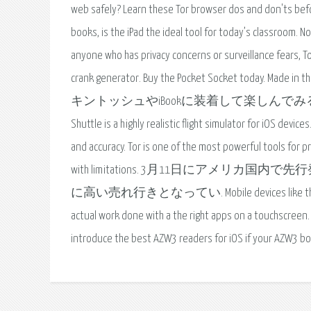
web safely? Learn these Tor browser dos and don'ts before
books, is the iPad the ideal tool for today’s classroom. N
anyone who has privacy concerns or surveillance fears, T
crank generator. Buy the Pocket Socket today. Mad
キントッシュやiBookに装着して楽しんでみる. 
Shuttle is a highly realistic flight simulator for iOS devi
and accuracy. Tor is one of the most powerful tools for 
with limitations. 3月11日にアメリカ
に高い売れ行きとなってい. Mobile devices like the iPad have 
actual work done with a the right apps on a touchscreen. 
introduce the best AZW3 readers for iOS if your AZW3 b