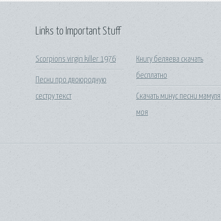
Links to Important Stuff
Scorpions virgin killer 1976
Книгу беляева скачать
бесплатно
Песни про двоюродную
сестру текст
Скачать минус песни мамуля
моя