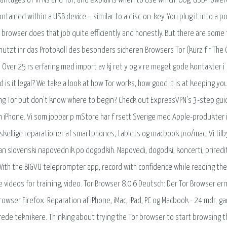
antages of VPNs and Tor, and explains when to use which. 60g, USB-Power
ontained within a USB device – similar to a disc-on-key. You plug it into a p
browser does that job quite efficiently and honestly. But there are some
utzt ihr das Protokoll des besonders sicheren Browsers Tor (kurz f r The
r. Over 25 rs erfaring med import av kj ret y og v re meget gode kontakter i
d is it legal? We take a look at how Tor works, how good it is at keeping yo
ng Tor but don't know where to begin? Check out ExpressVPN's 3-step gui
och iPhone. Vi som jobbar p mStore har f rsett Sverige med Apple-produkter 
forskellige reparationer af smartphones, tablets og macbook pro/mac. Vi til
ran slovenski napovednik po dogodkih. Napovedi, dogodki, koncerti, priredi
. With the BIGVU teleprompter app, record with confidence while reading th
ve videos for training, video. Tor Browser 8.0.6 Deutsch: Der Tor Browser erm
er Firefox. Reparation af iPhone, iMac, iPad, PC og Macbook - 24 mdr. gar
erede teknikere. Thinking about trying the Tor browser to start browsing t