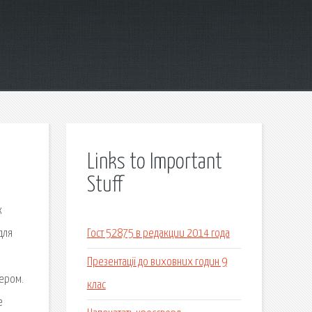
Links to Important
Stuff
к
для
Гост 52875 в редакции 2014 года
Презентації до виховних годин 9
тером.
клас
е