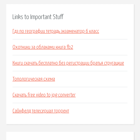
Links to Important Stuff
Гдз по географии тетрадь экзаменатор 6 класс
Охотники за облаками книга fb2
Книги скачать бесплатно без регистрации братья стругацкие
Топологическая схема
Скачать free video to jpg converter
Сайнфелд телесериал торрент