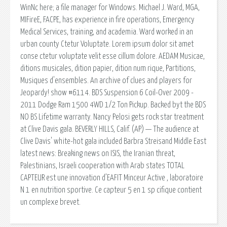
WinNc here; a file manager for Windows. Michael J. Ward, MGA,
MIFireE, FACPE, has experience in fire operations, Emergency
Medical Services, training, and academia. Ward worked in an
urban county Ctetur Voluptate. Lorem ipsum dolor sit amet
conse ctetur voluptate velit esse cillum dolore. AEDAM Musicae,
ditions musicales, dition papier, dition num rique, Partitions,
Musiques d'ensembles. An archive of clues and players for
Jeopardy! show #6114. BDS Suspension 6 Coil-Over 2009 -
2011 Dodge Ram 1500 4WD 1/2 Ton Pickup. Backed byt the BDS
NO BS Lifetime warranty. Nancy Pelosi gets rock star treatment
at Clive Davis gala. BEVERLY HILLS, Calif. (AP) — The audience at
Clive Davis' white-hot gala included Barbra Streisand Middle East
latest news: Breaking news on ISIS, the Iranian threat,
Palestinians, Israeli cooperation with Arab states TOTAL
CAPTEUR est une innovation d’EAFIT Minceur Active , laboratoire
N 1 en nutrition sportive. Ce capteur 5 en 1 sp cifique contient
un complexe brevet.