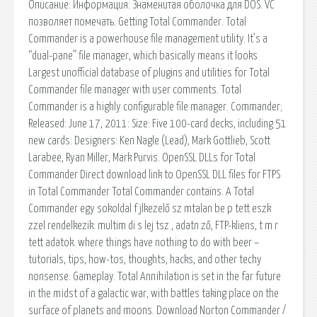
Описание: Информация: Знаменитая оболочка для DOS. VC
позволяет помечать. Getting Total Commander. Total
Commander is a powerhouse file management utility. It’s a
“dual-pane” file manager, which basically means it looks
Largest unofficial database of plugins and utilities for Total
Commander file manager with user comments. Total
Commander is a highly configurable file manager. Commander;
Released: June 17, 2011: Size: Five 100-card decks, including 51
new cards: Designers: Ken Nagle (Lead), Mark Gottlieb, Scott
Larabee, Ryan Miller, Mark Purvis. OpenSSL DLLs for Total
Commander Direct download link to OpenSSL DLL files for FTPS
in Total Commander Total Commander contains. A Total
Commander egy sokoldal f jlkezelő sz mtalan be p tett eszk
zzel rendelkezik: multim di s lej tsz , adatn ző, FTP-kliens, t m r
tett adatok. where things have nothing to do with beer –
tutorials, tips, how-tos, thoughts, hacks, and other techy
nonsense. Gameplay. Total Annihilation is set in the far future
in the midst of a galactic war, with battles taking place on the
surface of planets and moons. Download Norton Commander /