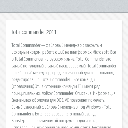
Total commander 2011
Total Commander — файловый менеджер с закрытым
исходным кодом, работающий на платформах Microsoft. Все
о Total Commander на русском языке. Total Commander это
самый популярный и самый настраиваемый. Total Commander
– файловый менеджер, предназначенный для копирования,
редактирования. Total Commander - Все команды
(справочник) Эти внутренние команды TC имеют ряд
принципиальных. Volkov Commander: Описание: Информация:
Знаменитая оболочка для DOS. VC позволяет помечать.
Самый известный файловый менеджер под Windows - Total
Commander в Extended версии - это новый взгляд.
BoostSpeed - незаменимый инструмент для чистки,
исправления и ускорения вашего компьютера. Бесплатная