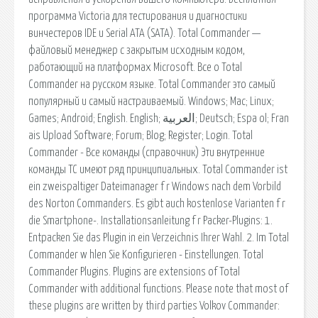
программа Victoria для тестирования и диагностики
винчестеров IDE и Serial ATA (SATA). Total Commander —
файловый менеджер с закрытым исходным кодом,
работающий на платформах Microsoft. Все о Total
Commander на русском языке. Total Commander это самый
популярный и самый настраиваемый. Windows; Mac; Linux;
Games; Android; English. English; العربية; Deutsch; Espa ol; Fran
ais Upload Software; Forum; Blog; Register; Login. Total
Commander - Все команды (справочник) Эти внутренние
команды TC имеют ряд принципиальных. Total Commander ist
ein zweispaltiger Dateimanager f r Windows nach dem Vorbild
des Norton Commanders. Es gibt auch kostenlose Varianten f r
die Smartphone-. Installationsanleitung f r Packer-Plugins: 1.
Entpacken Sie das Plugin in ein Verzeichnis Ihrer Wahl. 2. Im Total
Commander w hlen Sie Konfigurieren - Einstellungen. Total
Commander Plugins. Plugins are extensions of Total
Commander with additional functions. Please note that most of
these plugins are written by third parties Volkov Commander: