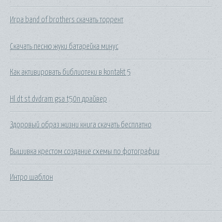
Игра band of brothers скачать торрент
Скачать песню жуки батарейка минус
Как активировать библиотеки в kontakt 5
Hl dt st dvdram gsa t50n драйвер
Здоровый образ жизни книга скачать бесплатно
Вышивка крестом создание схемы по фотографии
Интро шаблон