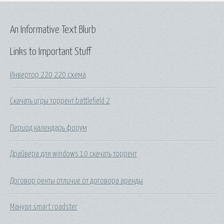
An Informative Text Blurb
Links to Important Stuff
Инвертор 220 220 схема
Скачать игры торрент battlefield 2
Период календарь форум
Драйвера для windows 10 скачать торрент
Договор ренты отличие от договора аренды
Мануал smart roadster