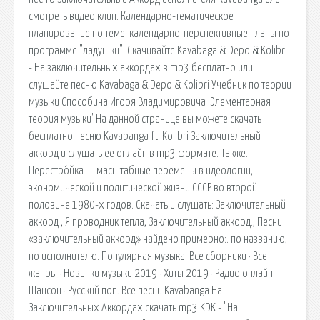
смотреть видео клип. Календарно-тематическое
планирование по теме: календарно-перспективные планы по
программе "ладушки". Скачивайте Kavabaga & Depo & Kolibri
- На заключительных аккордах в mp3 бесплатно или
слушайте песню Kavabaga & Depo & Kolibri Учебник по теории
музыки Способина Игоря Владимировича 'Элементарная
теория музыки' На данной странице вы можете скачать
бесплатно песню Kavabanga ft. Kolibri Заключительный
аккорд и слушать ее онлайн в mp3 формате. Также.
Перестро́йка — масштабные перемены в идеологии,
экономической и политической жизни СССР во второй
половине 1980-х годов. Скачать и слушать: Заключительный
аккорд , Я проводник тепла, Заключительный аккорд., Песни
«заключительный аккорд» найдено примерно:. по названию,
по исполнителю. Популярная музыка. Все сборники · Все
жанры · Новинки музыки 2019 · Хиты 2019 · Радио онлайн ·
Шансон · Русский поп. Все песни Kavabanga На
Заключительных Аккордах скачать mp3 KDK - "На