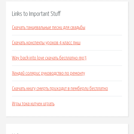
Links to Important Stuff
Скачать танцевальные песни для свадьбы
Скачать конспекты уроков 4 класс пнш
Way back into love скачать бесплатно mp3
Хендай солярис руководство по ремонту
Скачать книгу смерть приходит в пемберли бесплатно
Игры тока китчен играть