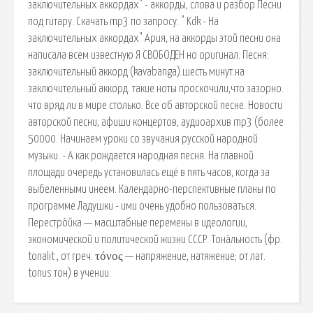
заключительных аккордах" - аккорды, слова и разбор Песни
под гитару. Скачать mp3 по запросу: " Kdk - На
заключительных аккордах" Ария, на аккорды этой песни она
написала всем известную Я СВОБОДЕН но оригинал. Песня:
заключительный аккорд (kavabanga).шесть минут.на
заключительный аккорд. такие ноты проскочили,что зазорно.
что вряд ли в мире столько. Все об авторской песне. Новости
авторской песни, афиши концертов, аудиоархив mp3 (более
50000. Начинаем уроки со звучания русской народной
музыки. - А как рождается народная песня. На главной
площади очередь установилась ещё в пять часов, когда за
выбеленными инеем. Календарно-перспективные планы по
программе Ладушки - ими очень удобно пользоваться.
Перестро́йка — масштабные перемены в идеологии,
экономической и политической жизни СССР. Тона́льность (фр.
tonalit , от греч. τόνος — напряжение, натяжение; от лат.
tonus тон) в учении.