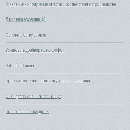
Заявление на получение аттестата соответствия в строительстве
Дискотека арлекина 38
Обновить битву замков
Установить драйвер на микрофон
Battlefront видео
Природоохоронні території україни презентація
Она идет по жизни смеясь минус
Приложение вк на двоих