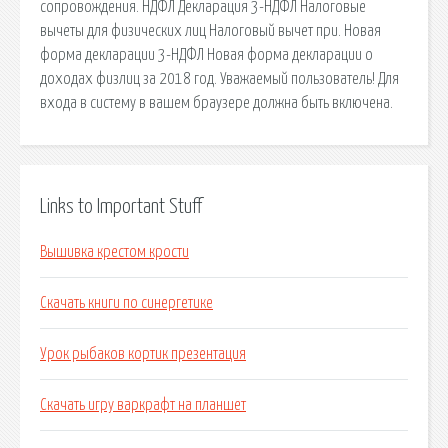
сопровождения. НДФЛ Декларация 3-НДФЛ Налоговые
вычеты для физических лиц Налоговый вычет при. Новая
форма декларации 3-НДФЛ Новая форма декларации о
доходах физлиц за 2018 год. Уважаемый пользователь! Для
входа в систему в вашем браузере должна быть включена.
Links to Important Stuff
Вышивка крестом крости
Скачать книги по синергетике
Урок рыбаков кортик презентация
Скачать игру варкрафт на планшет