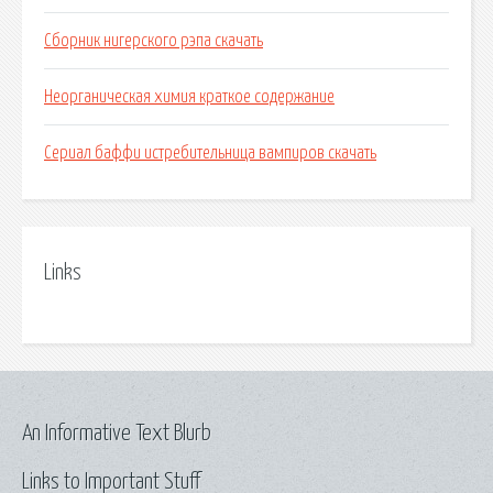
Сборник нигерского рэпа скачать
Неорганическая химия краткое содержание
Сериал баффи истребительница вампиров скачать
Links
An Informative Text Blurb
Links to Important Stuff