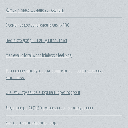
Химия 7 класс шиманович скачать
Схема предохранителей lexus rx330
Песня это добрый наш учитель текст
Medieval 2 total war stainless steel мод
Расписание автобусов екатеринбург челябинск северный
автовокзал
Скачать игру алиса американ через торрент
Лада приора 217130 руководство по эксплуатации
Басков скачать альбомы торрент