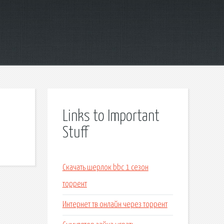
Links to Important
Stuff
Скачать шерлок bbc 1 сезон
торрент
Интернет тв онлайн через торрент