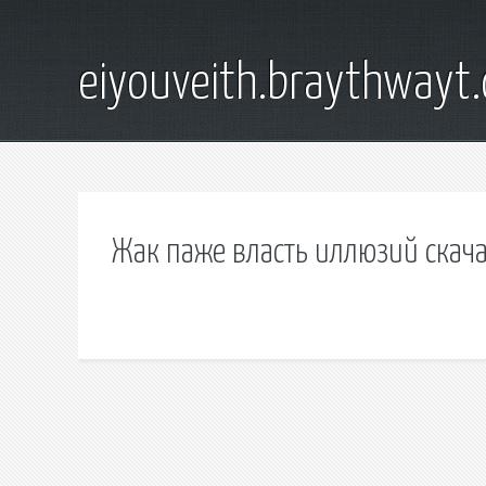
eiyouveith.braythwayt
Жак паже власть иллюзий скача