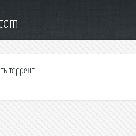
.com
ть торрент