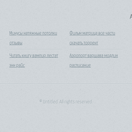
A
Минусы натяжные потолки
Фильм матрица все части
отзывы
скачать торрент
Читать книгу вампир лестат
Аэропорт варшава модлин
энн райс
расписание
© Untitled. All rights reserved.