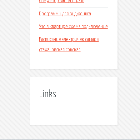
Симулятор зайца играть
Программы для виджеинга
Узо в квартире схема подключение
Расписание электричек самара
стахановская сокская
Links