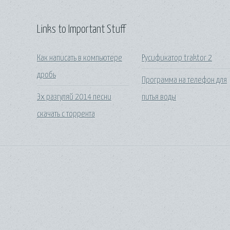
Links to Important Stuff
Как написать в компьютере
Русификатор traktor 2
дробь
Программа на телефон для
Эх разгуляй 2014 песни
питья воды
скачать с торрента