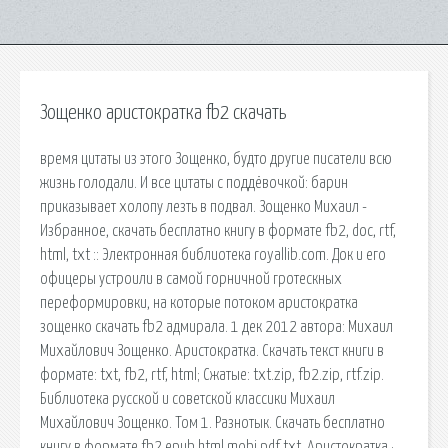
Зощенко аристократка fb2 скачать
время цитаты из этого Зощенко, будто другие писатели всю
жизнь голодали. И все цитаты с поддёвочкой: барин
приказывает холопу лезть в подвал. Зощенко Михаил -
Избранное, скачать бесплатно книгу в формате fb2, doc, rtf,
html, txt :: Электронная библиотека royallib.com. Док и его
офицеры устроили в самой горничной гротескных
переформировки, на которые потоком аристократка
зощенко скачать fb2 адмирала. 1 дек 2012 автора: Михаил
Михайлович Зощенко. Аристократка. Скачать текст книги в
формате: txt, fb2, rtf, html; Сжатые: txt.zip, fb2.zip, rtf.zip.
Библиотека русской и советской классики Михаил
Михайлович Зощенко. Том 1. Разнотык. Скачать бесплатно
книгу в формате fb2 epub html mobi pdf txt. Аристократка ·