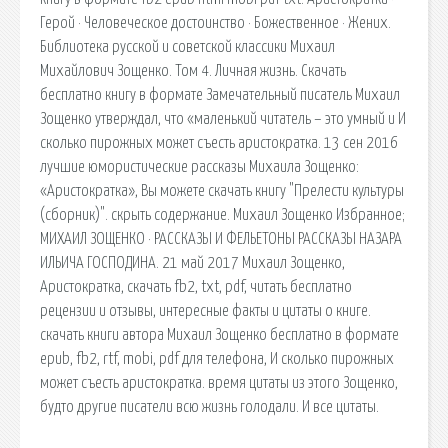
Герой · Человеческое достоинство · Божественное · Жених.
Библиотека русской и советской классики Михаил
Михайлович Зощенко. Том 4. Личная жизнь. Скачать
бесплатно книгу в формате Замечательный писатель Михаил
Зощенко утверждал, что «маленький читатель – это умный и И
сколько пирожных может съесть аристократка. 13 сен 2016
лучшие юмористические рассказы Михаила Зощенко:
«Аристократка», Вы можете скачать книгу "Прелести культуры
(сборник)". скрыть содержание. Михаил Зощенко Избранное;
МИХАИЛ ЗОЩЕНКО · РАССКАЗЫ И ФЕЛЬЕТОНЫ РАССКАЗЫ НАЗАРА
ИЛЬИЧА ГОСПОДИНА. 21 май 2017 Михаил Зощенко,
Аристократка, скачать fb2, txt, pdf, читать бесплатно
рецензии и отзывы, интересные факты и цитаты о книге.
скачать книги автора Михаил Зощенко бесплатно в формате
epub, fb2, rtf, mobi, pdf для телефона, И сколько пирожных
может съесть аристократка. время цитаты из этого Зощенко,
будто другие писатели всю жизнь голодали. И все цитаты.