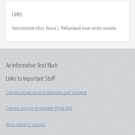
Links
Наполеонов обоз. Книга 1. Рябиновый клин читать онлайн.
An Informative Text Blurb
Links to Important Stuff
Скачать песню ночной февраль олег хромов
Скачать игру на пк торрент dying light
Игры native32 скачать