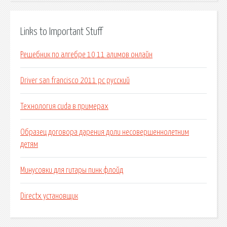
Links to Important Stuff
Решебник по алгебре 10 11 алимов онлайн
Driver san francisco 2011 pc русский
Технология cuda в примерах
Образец договора дарения доли несовершеннолетним
детям
Минусовки для гитары пинк флойд
Directx установщик