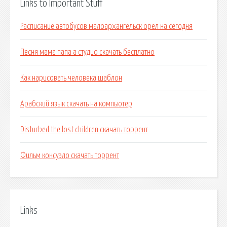
Links to Important Stuff
Расписание автобусов малоархангельск орел на сегодня
Песня мама папа а студио скачать бесплатно
Как нарисовать человека шаблон
Арабский язык скачать на компьютер
Disturbed the lost children скачать торрент
Фильм консуэло скачать торрент
Links