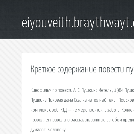
eiyouveith.braythwayt
Краткое содержание повести п
Кинофильм по повести А. С. Пушкина Метель , 1984 Пушк
Пушкина Пиковая дама Ссылка на полный текст. Поиско
комплекс с веб. КТД — не мероприятия, а забота. Колл
позволяет правильно расставить запятые в любом предло
думалось человеку:.