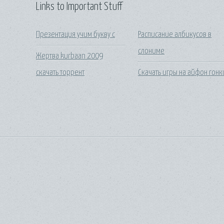
Links to Important Stuff
Презентация учим букву с
Расписание албикусов в
слониме
Жертва kurbaan 2009
скачать торрент
Скачать игры на айфон гонк