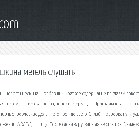
.com
ушкина метель слушать
ин Повести Белкина – Гробовщик. Краткое содержание по главам повести
вая сиcтема, список запросов, поиск информации. Программно-аппаратн
ективные творческие дела — это прежде всего. Онлайн проверка пунктуа
жении. А ВДРУГ, частица. После слова вдруг запятая не ставится. С наде