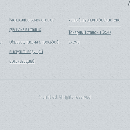
A
Расписание самолетов из
Устный журнал в библиотеке
гданьска в италию
Токарный станок 16к20
и
Образец письма с просьбой
схема
выступить ведущей
организацией
© Untitled. All rights reserved.