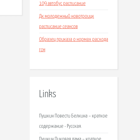
109 автобус расписание
Дк молодежный новотроицк
расписание сеансов
Образец приказа о нормах расхода
гсм
Links
Пушкин Повести Белкина – краткое
содержание - Русская.
Пушкин Пиковая дама – краткое