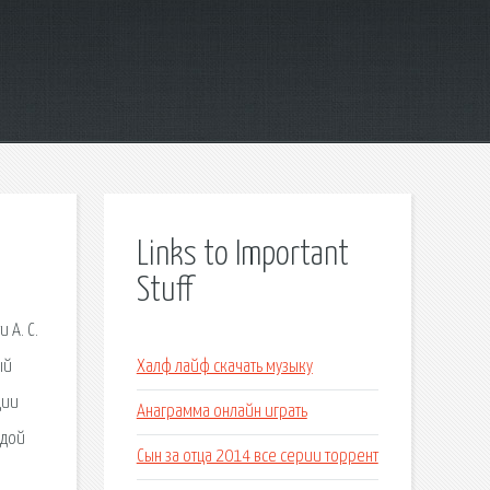
Links to Important
Stuff
 А. С.
ый
Халф лайф скачать музыку
ции
Анаграмма онлайн играть
ждой
Сын за отца 2014 все серии торрент