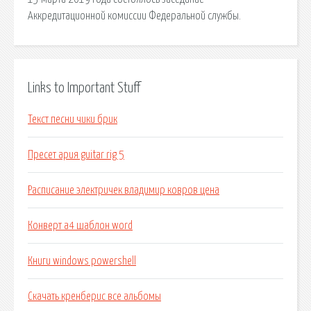
Аккредитационной комиссии Федеральной службы.
Links to Important Stuff
Текст песни чики брик
Пресет ария guitar rig 5
Расписание электричек владимир ковров цена
Конверт а4 шаблон word
Книги windows powershell
Скачать кренберис все альбомы