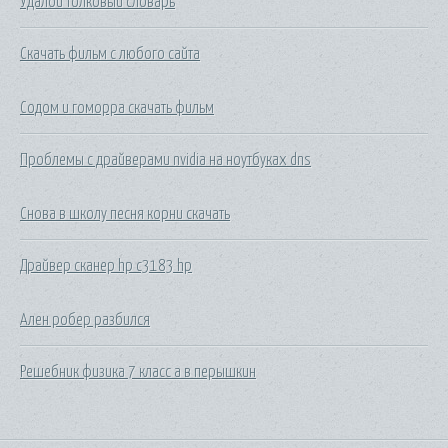
Удалой толковый словарь
Скачать фильм с любого сайта
Содом и гоморра скачать фильм
Проблемы с драйверами nvidia на ноутбуках dns
Снова в школу песня корни скачать
Драйвер сканер hp c3183 hp
Ален робер разбился
Решебник физика 7 класс а в перышкин