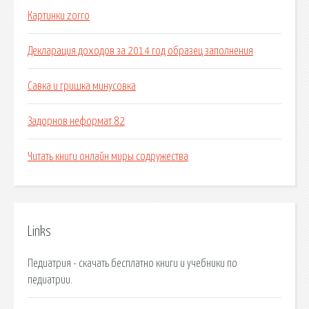
Картинки zorro
Декларация доходов за 2014 год образец заполнения
Савка и гришка минусовка
Задорнов неформат 82
Читать книги онлайн миры содружества
Links
Педиатрия - cкачать бесплатно книги и учебники по
педиатрии.