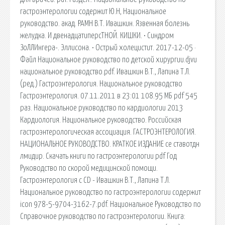
гастроэнтерологии содержит Ю.Н, Национальное
руководство. акад. РАМН В.Т. Ивашкин. Язвенная болезнь
желудка. И двенадцатиперсТНОЙ. КИШКИ. • Синдром
ЗоЛЛИнгера-. Эллисона. • Острый холецистит. 2017-12-05 ·
Файл Национальное руководство по детской хирургии.djvu
национальное руководство.pdf. Ивашкин В.Т., Лапина Т.Л.
(ред.) Гастроэнтерология. Национальное руководство
Гастроэнтерология. 07.11.2011 в 23:01 108.95 МБ pdf 545
раз. Национальное руководство по кардиологии 2013
Кардиология. Национальное руководство. Российская
гастроэнтерологическая ассоциация. ГАСТРОЭНТЕРОЛОГИЯ.
НАЦИОНАЛЬНОЕ РУКОВОДСТВО. КРАТКОЕ ИЗДАНИЕ се ставотдн
лмидир. Скачать книги по гастроэнтерологии pdf Год
Руководство по скорой медицинской помощи.
Гастроэнтерология с CD - Ивашкин В.Т., Лапина Т.Л.
Национальное руководство по гастроэнтерологии содержит
icon 978-5-9704-3162-7.pdf. Национальное Руководство по
Справочное руководство по гастроэнтерологии. Книга: