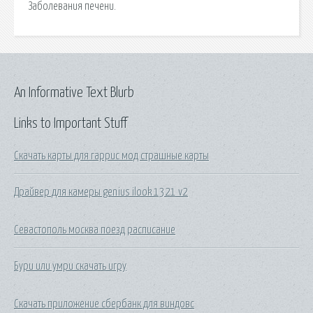
Заболевания печени.
An Informative Text Blurb
Links to Important Stuff
Скачать карты для гаррис мод страшные карты
Драйвер для камеры genius ilook 1321 v2
Севастополь москва поезд расписание
Бури или умри скачать игру
Скачать приложение сбербанк для виндовс