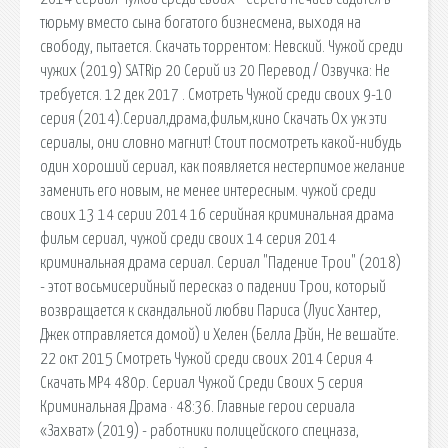
тюрьму вместо сына богатого бизнесмена, выходя на
свободу, пытается. Скачать торрентом: Невский. Чужой среди
чужих (2019) SATRip 20 Серий из 20 Перевод / Озвучка: Не
требуется. 12 дек 2017 . Смотреть Чужой среди своих 9-10
серия (2014).Сериал,драма,фильм,кино Скачать Ох уж эти
сериалы, они словно магнит! Стоит посмотреть какой-нибудь
один хороший сериал, как появляется нестерпимое желание
заменить его новым, не менее интересным. чужой среди
своих 13 14 серии 2014 16 серийная криминальная драма
фильм сериал, чужой среди своих 14 серия 2014
криминальная драма сериал. Сериал "Падение Трои" (2018)
- этот восьмисерийный пересказ о падении Трои, который
возвращается к скандальной любви Париса (Луис Хантер,
Джек отправляется домой) и Хелен (Белла Дэйн, Не вешайте.
22 окт 2015 Смотреть Чужой среди своих 2014 Серия 4
Скачать MP4 480p. Сериал Чужой Среди Своих 5 серия
Криминальная Драма · 48:36. Главные герои сериала
«Захват» (2019) - работники полицейского спецназа,