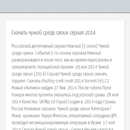
Скачать чужой среди своих сериал 2014
Российский детективный сериал Невский (3 сезон) Чужой
среди чужих. События 3-го сезона сериала Невский
разворачиваются после того, как во время перестрелки в
супермаркете, полицейский приним. 29 ноя 2014 Чужой
среди своих (2014) Сериал Чужой среди своих скачать
торрент: Скачать:chuzhoj.sredi.svoih.2014.torrent (45,72.
Новый «Хитмен» найден 27 Янв. 2014. После гибели Пола
Уокера многие проекты оказались под угрозой срыва. 28 ноя
2014 Качество: SATRip 16 Серий Создан в: 2014 году Страны:
Россия Название сериала: Чужой среди своих Категория /
Жанр: криминал. Кэрри Мэтисон, оперативный сотрудник ЦРУ,
проводит несанкционированную операцию в Ираке. 17 ноя
2014 Сериал Чужой среди своих - Серега Нечаев садится в