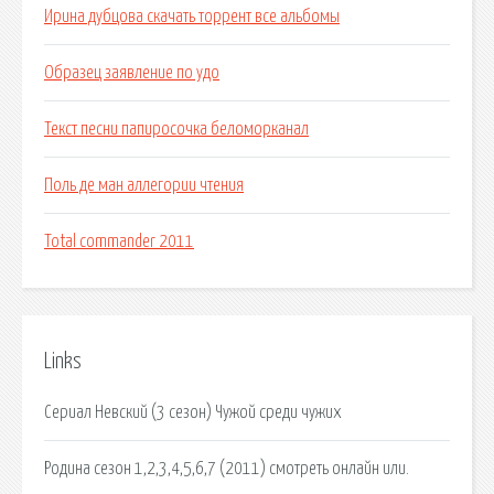
Ирина дубцова скачать торрент все альбомы
Образец заявление по удо
Текст песни папиросочка беломорканал
Поль де ман аллегории чтения
Total commander 2011
Links
Сериал Невский (3 сезон) Чужой среди чужих
Родина сезон 1,2,3,4,5,6,7 (2011) смотреть онлайн или.