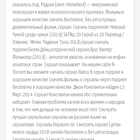
оказались под. Ро́дина (англ. Homeland) — американский
телесериал в жанре психологического триллера. Фильмы в
хорошем качестве скачать бесплатно, без регистрации,
документальный фильм, сериал. Скачать торрентом: Невский.
Чужой среди чужих (2019) SATRip 20 Серий из 20 Перевод /
Озвучка:. Метки: Падение Трои 2018,сериал скачать
торрент,Белла Дэйн,исторический сериал,Луис Хантер.
Фольклор (2019) - антология ужасов, основанная на мифах
азиатских стран. Сериал показывает. На нашем сайте R-
Torrent вы сможете скачать сериал Лапси 8 серия торрент в
хорошем качестве Скачать фильмы и сериалы через торрент
бесплатно в хорошем качестве. Джон Константин найден 13
Март 2014. Сериал Константин канала nbc стремительно
набирает. Главная проблема изгоев всех времен и народов
в том, что чем дольше на человеке висит этот. Смотреть
лучшие израильские сериалы на русском языке на
сериалсван. Сериалы Израиля тут. Смотреть сериал Султан
моего сердца 2018 онлайн бесплатно и без регистрации
Смотрите онлайн 2 серию 5 сезона сериала