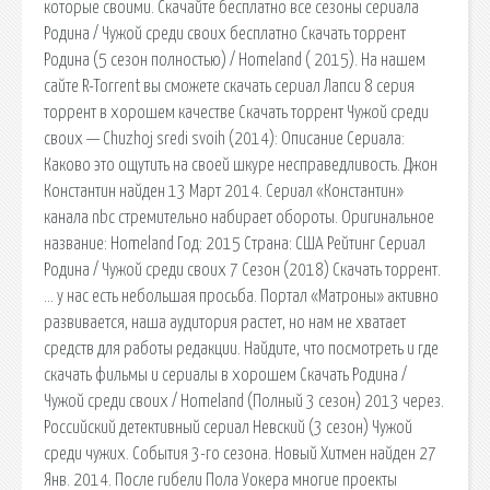
которые своими. Скачайте бесплатно все сезоны сериала
Родина / Чужой среди своих бесплатно Скачать торрент
Родина (5 сезон полностью) / Homeland ( 2015). На нашем
сайте R-Torrent вы сможете скачать сериал Лапси 8 серия
торрент в хорошем качестве Скачать торрент Чужой среди
своих — Chuzhoj sredi svoih (2014): Описание Сериала:
Каково это ощутить на своей шкуре несправедливость. Джон
Константин найден 13 Март 2014. Сериал «Константин»
канала nbc стремительно набирает обороты. Оригинальное
название: Homeland Год: 2015 Страна: США Рейтинг Сериал
Родина / Чужой среди своих 7 Сезон (2018) Скачать торрент.
… у нас есть небольшая просьба. Портал «Матроны» активно
развивается, наша аудитория растет, но нам не хватает
средств для работы редакции. Найдите, что посмотреть и где
скачать фильмы и сериалы в хорошем Скачать Родина /
Чужой среди своих / Homeland (Полный 3 сезон) 2013 через.
Российский детективный сериал Невский (3 сезон) Чужой
среди чужих. События 3-го сезона. Новый Хитмен найден 27
Янв. 2014. После гибели Пола Уокера многие проекты