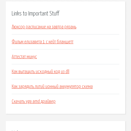
Links to Important Stuff
Люксор расписание на завтра рязань
Фильм елизавета 1 с кейт бланшетт
Аттестат минус
Как вытащить исходный код из dll
Как зарядить литий ионный аккумулятор схема
Скачать vga amd драйвер