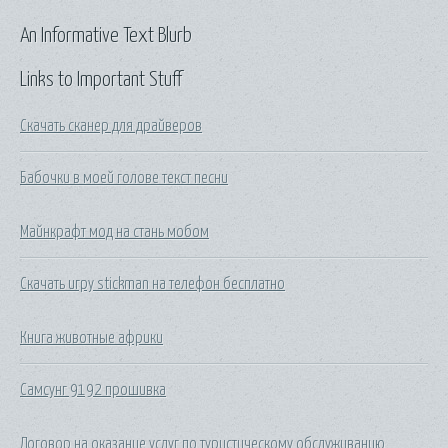
An Informative Text Blurb
Links to Important Stuff
Скачать сканер для драйверов
Бабочки в моей голове текст песни
Майнкрафт мод на стань мобом
Скачать игру stickman на телефон бесплатно
Книга животные африки
Самсунг 9192 прошивка
Договор на оказание услуг по туристическому обслуживанию