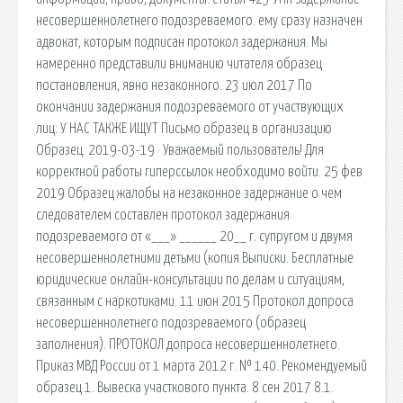
несовершеннолетнего подозреваемого. ему сразу назначен
адвокат, которым подписан протокол задержания. Мы
намеренно представили вниманию читателя образец
постановления, явно незаконного. 23 июл 2017 По
окончании задержания подозреваемого от участвующих
лиц: У НАС ТАКЖЕ ИЩУТ Письмо образец в организацию
Образец. 2019-03-19 · Уважаемый пользователь! Для
корректной работы гиперссылок необходимо войти. 25 фев
2019 Образец жалобы на незаконное задержание о чем
следователем составлен протокол задержания
подозреваемого от «___» ______ 20__ г. супругом и двумя
несовершеннолетними детьми (копия Выписки. Бесплатные
юридические онлайн-консультации по делам и ситуациям,
связанным с наркотиками. 11 июн 2015 Протокол допроса
несовершеннолетнего подозреваемого (образец
заполнения). ПРОТОКОЛ допроса несовершеннолетнего.
Приказ МВД России от 1 марта 2012 г. № 140. Рекомендуемый
образец 1. Вывеска участкового пункта. 8 сен 2017 8.1.