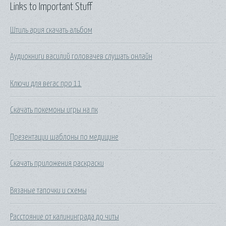
Links to Important Stuff
Штиль ария скачать альбом
Аудиокниги василий головачев слушать онлайн
Ключи для вегас про 11
Скачать покемоны игры на пк
Презентации шаблоны по медицине
Скачать приложения раскраски
Вязаные тапочки и схемы
Расстояние от калининграда до читы