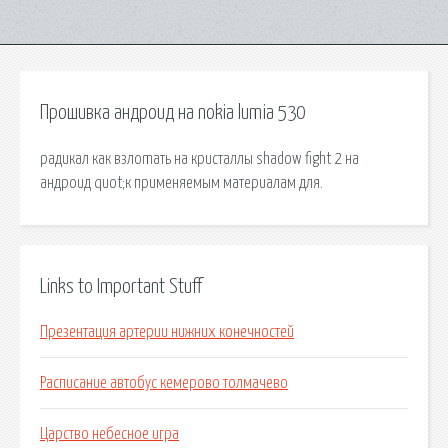
Прошивка андроид на nokia lumia 530
радикал как взлоmaть на кристаллы shadow fight 2 на
андроид quot;к применяемым материалам для.
Links to Important Stuff
Презентация артерии нижних конечностей
Расписание автобус кемерово толмачево
Царство небесное игра