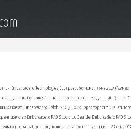
.com
отчик: Embarcadero Technologies Сайт разработчика:. 3 янв 2019 Размер
особ создавать и обновлять интенсивно работающие с данными. 3 янв 20
ных Скачать Embarcadero Delphi v.10.3 2018 через торрент. Cкачать тор
рент скачать » Embarcadero RAD Studio 10 Seattle. Embarcadero RAD Stu
тельности» разработчиков, позволяя быстро и визуальными. 23 сен 201