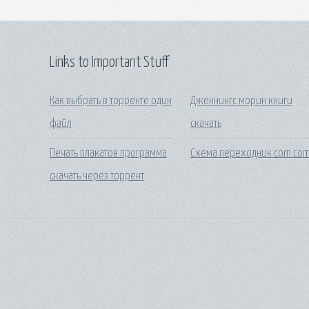
Links to Important Stuff
Как выбрать в торренте один
Дженнингс морин книги
файл
скачать
Печать плакатов программа
Схема переходник com co
скачать через торрент