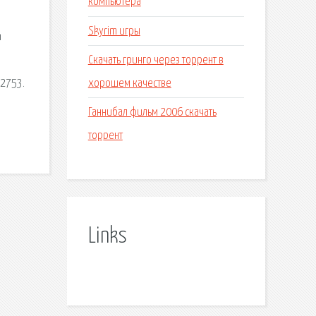
компьютера
Skyrim игры
h
Скачать гринго через торрент в
хорошем качестве
.2753.
Ганнибал фильм 2006 скачать
торрент
Links