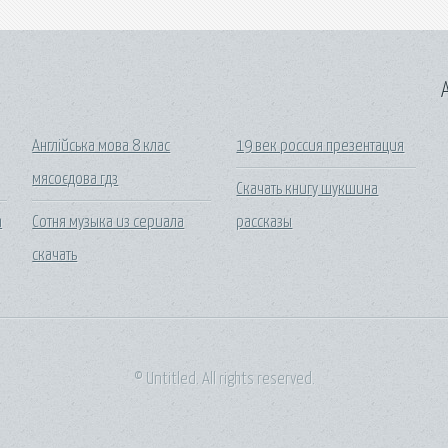
A
Англійська мова 8 клас
19 век россия презентация
мясоєдова гдз
Скачать книгу шукшина
m
Сотня музыка из сериала
рассказы
скачать
© Untitled. All rights reserved.