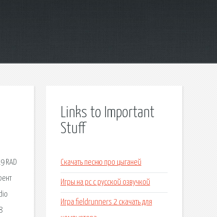
Links to Important
Stuff
19 RAD
Скачать песню про цыганей
рент
Игры на pc с русской озвучкой
dio
Игра fieldrunners 2 скачать для
8