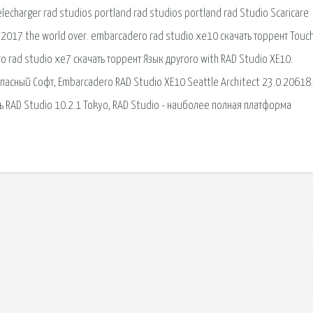
echarger rad studios portland rad studios portland rad Studio Scaricare
017 the world over. embarcadero rad studio xe10 скачать торрент Touc
rad studio xe7 скачать торрент Язык другого with RAD Studio XE10.
пасный Софт, Embarcadero RAD Studio XE10 Seattle Architect 23.0.20618
ать RAD Studio 10.2.1 Tokyo, RAD Studio - наиболее полная платформа