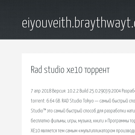
eiyouveith.braythwayt
Rad studio xe10 торрент
7 апр 2018 Версия: 10.2.2 Build 25.0.29039.2004 Разраб
torrent: 6.64 GB. RAD Studio Tokyo — самый быстрый сп
Studio™ это самый быстрый способ для разработки натив
бесплатно фильмы, игры, музыка, книги » Программы тор
XE10 является тем самым «мультипликатором производи