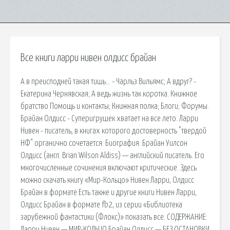
Все книги ларри нивен олдисс брайан
А в преисподней такая тишь… - Чарльз Вильямс; А вдруг? -
Екатерина Чернявская; А ведь жизнь так коротка. Книжное
братство Помощь и контакты; Книжная полка; Блоги; Форумы.
Брайан Олдисс - Суперигрушек хватает на все лето. Ларри
Нивен - писатель, в книгах которого достоверность "твердой
НФ" органично сочетается. Биография. Брайан Уилсон
Олдисс (англ. Brian Wilson Aldiss) — английский писатель. Его
многочисленные сочинения включают критические. Здесь
можно скачать книгу «Мир-Кольцо» Нивен Ларри, Олдисс
Брайан в формате Есть также и другие книги Нивен Ларри,
Олдисс Брайан в формате fb2, из серии «Библиотека
зарубежной фантастики (Флокс)» показать все. СОДЕРЖАНИЕ:
Ларри Нивен — МИР-КОЛЬЦО Брайан Олдисс — БЕЗ ОСТАНОВКИ