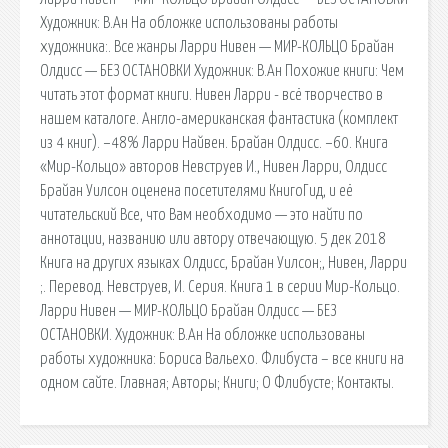
Художник: В.Ан На обложке использованы работы
художника:. Все жанры Ларри Нивен — МИР-КОЛЬЦО Брайан
Олдисс — БЕЗ ОСТАНОВКИ Художник: В.Ан Похожие книги: Чем
читать этот формат книги. Нивен Ларри - всё творчество в
нашем каталоге. Англо-американская фантастика (комплект
из 4 книг). −48% Ларри Найвен. Брайан Олдисс. −60. Книга
«Мир-Кольцо» авторов Невструев И., Нивен Ларри, Олдисс
Брайан Уилсон оценена посетителями КнигоГид, и её
читательский Все, что Вам необходимо — это найти по
аннотации, названию или автору отвечающую. 5 дек 2018
Книга на других языках Олдисс, Брайан Уилсон;, Нивен, Ларри
;. Перевод. Невструев, И. Серия. Книга 1 в серии Мир-Кольцо.
Ларри Нивен — МИР-КОЛЬЦО Брайан Олдисс — БЕЗ
ОСТАНОВКИ. Художник: В.Ан На обложке использованы
работы художника: Бориса Вальехо. Флибуста – все книги на
одном сайте. Главная; Авторы; Книги; О Флибусте; Контакты.