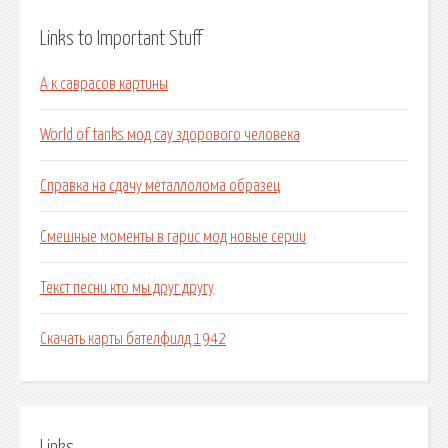
Links to Important Stuff
А к саврасов картины
World of tanks мод сау здорового человека
Справка на сдачу металлолома образец
Смешные моменты в гарис мод новые серии
Текст песни кто мы друг другу
Скачать карты бателфилд 1942