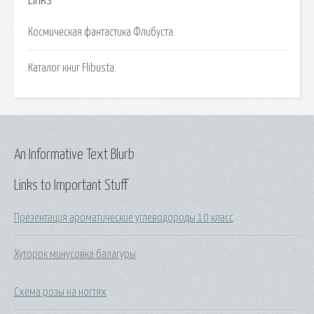
Links
Космическая фантастика Флибуста.
Каталог книг Flibusta.
An Informative Text Blurb
Links to Important Stuff
Презентация ароматические углеводороды 10 класс
Хуторок минусовка балагуры
Схема розы на ногтях